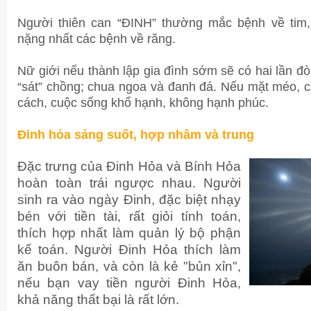
Người thiên can “ĐINH” thường mắc bệnh về tim, 
nặng nhất các bệnh về răng.
Nữ giới nếu thành lập gia đình sớm sẽ có hai lần đ
“sát” chồng; chua ngoa và đanh đá. Nếu mặt méo,
cách, cuộc sống khổ hạnh, không hạnh phúc.
Đinh hỏa sáng suốt, hợp nhâm và trung
Đặc trưng của Đinh Hỏa và Bính Hỏa
hoàn toàn trái ngược nhau. Người
sinh ra vào ngày Đinh, đặc biệt nhạy
bén với tiền tài, rất giỏi tính toán,
thích hợp nhất làm quản lý bộ phận
kế toán. Người Đinh Hỏa thích làm
ăn buôn bán, và còn là kẻ "bủn xỉn",
nếu bạn vay tiền người Đinh Hỏa,
khả năng thất bại là rất lớn.