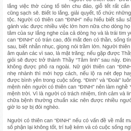
lắng việc thờ cúng tổ tiên chu đáo, giỗ tết rất cẩ
cũng sạch sẽ. Biết lo lắng, giải quyết, tổ chức nhữn
tộc. Người có thiên can “ĐINH” nếu hiểu biết sâu s
gánh vác được nhiều việc lớn hơn nữa cho dòng họ v
tâm của sự lắng nghe của cả dòng họ và là trái tim 
can “ĐINH” có trán cao, đôi mắt đen có thần, sống tì
sau, biết nhẫn nhục, giọng nói trầm lớn. Người thiên
âm quản các vì sao, là mặt trăng; nếu gặp được Th
giỏi sẽ được trở thành Thầy “Tâm linh” sau này. Đin
không được phô ra ngoài. Nữ giới thiên can “ĐIN
nhẹ nhành thì mới hợp cách, nếu lộ ra nét đẹp ha
được bình yên trong cuộc sống. “Đinh” và “Đoài” luôn
mệnh nên người có thiên can “ĐINH” nên làm nghề Y,
mệnh trời. Vì là người có trách nhiệm, tình cảm và 
chữa bệnh thường chuẩn xác nên được nhiều người
giờ lo sợ bị đói nghèo.
Người có thiên can “ĐINH” nếu có vấn đề về mắt m
số phận lại không tốt, trí tuệ kém và có cuộc sống n