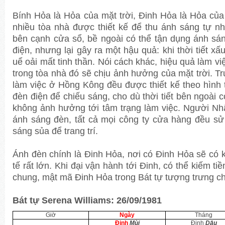
Bính Hỏa là Hỏa của mặt trời, Đinh Hỏa là Hỏa của
nhiều tòa nhà được thiết kế để thu ánh sáng tự nh
bên cạnh cửa sổ, bề ngoài có thể tận dụng ánh sán
điện, nhưng lại gây ra một hậu quả: khi thời tiết xấ
uể oải mất tinh thần. Nói cách khác, hiệu quả làm v
trong tòa nhà đó sẽ chịu ảnh hưởng của mặt trời. 
làm việc ở Hồng Kông đều được thiết kế theo hình 
đèn điện để chiếu sáng, cho dù thời tiết bên ngoài c
không ảnh hưởng tới tâm trạng làm việc. Người Nhậ
ánh sáng đèn, tất cả mọi công ty cửa hàng đều sử
sáng sủa để trang trí.
Ánh đèn chính là Đinh Hỏa, nơi có Đinh Hỏa sẽ có k
tế rất lớn. Khi đại vận hành tới Đinh, có thể kiếm ti
chung, mật mã Đinh Hỏa trong Bát tự tượng trưng ch
Bát tự Serena Williams: 26/09/1981
Giờ
Ngày
Tháng
Đinh
Mùi
Đinh
Dậu