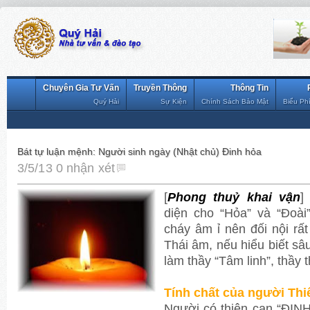
Chuyên Gia Tư Vấn
Truyền Thông
Thông Tin
Quý Hải
Sự Kiện
Chính Sách Bảo Mật
Biểu Ph
Bát tự luận mệnh: Người sinh ngày (Nhật chủ) Đinh hỏa
3/5/13
0 nhận xét
[
Phong thuỷ khai vận
]
diện cho “Hỏa” và “Đoài”
cháy âm ỉ nên đối nội rất 
Thái âm, nếu hiểu biết sâ
làm thầy “Tâm linh”, thầy t
Tính chất của người Thi
Người có thiên can “ĐINH