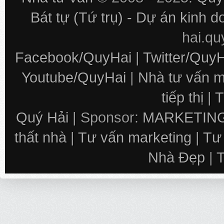
Bát tự (Tứ trụ) - Dự án kinh 
hai.q
Facebook/QuyHai
|
Twitter/Quy
Youtube/QuyHai
|
Nhà tư vấn m
tiếp thị
|
T
Quý Hải
| Sponsor:
MARKETING
thất nhà
|
Tư vấn marketing
|
Tư
Nhà Đẹp
|
T