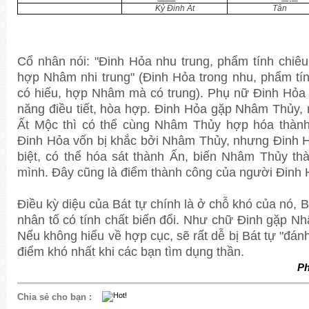
Kỷ Đinh Ất
Tân
Cổ nhân nói: "Đinh Hỏa nhu trung, phẩm tính chiêu
hợp Nhâm nhi trung" (Đinh Hỏa trong nhu, phẩm tí
có hiếu, hợp Nhâm mà có trung). Phụ nữ Đinh Hỏa
năng điều tiết, hòa hợp. Đinh Hỏa gặp Nhâm Thủy, 
Ất Mộc thì có thể cùng Nhâm Thủy hợp hóa thàn
Đinh Hỏa vốn bị khắc bởi Nhâm Thủy, nhưng Đinh H
biệt, có thể hóa sát thành Ấn, biến Nhâm Thủy t
mình. Đây cũng là điểm thành công của người Đinh
Điều kỳ diệu của Bát tự chính là ở chỗ khó của nó,
nhân tố có tính chất biến đổi. Như chữ Đinh gặp N
Nếu không hiểu về hợp cục, sẽ rất dễ bị Bát tự "đánh
điểm khó nhất khi các bạn tìm dụng thần.
Ph
Chia sẻ cho bạn
: