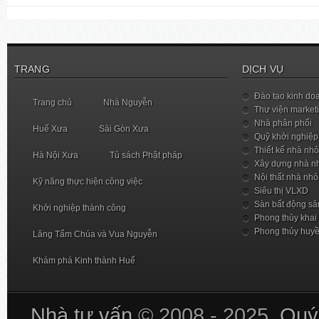
TRANG
DỊCH VỤ
Đào tạo kinh do
Trang chủ
Nhà Nguyễn
Thư viện market
Nhà phân phối
Huế Xưa
Sài Gòn Xưa
Quỹ khởi nghiệp
Thiết kế nhà nhỏ
Hà Nội Xưa
Tủ sách Phật pháp
Xây dựng nhà n
Nội thất nhà nhỏ
Kỹ năng thực hiện công việc
Siêu thị VLXD
Sàn bất động sả
Khởi nghiệp thành công
Phong thủy khai
Phong thủy huy
Lăng Tẩm Chúa và Vua Nguyễn
Khám phá Kinh thành Huế
Nhà tư vấn
© 2008 - 2025.
Quý 