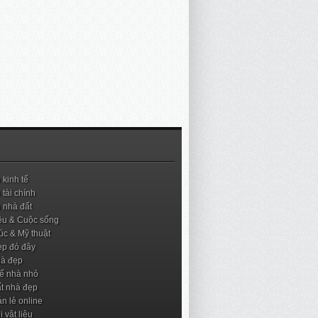
 kinh tế
 tài chính
n nhà đất
êu & Cuộc sống
rúc & Mỹ thuật
ẹp đó đây
hà đẹp
kế nhà nhỏ
ất nhà đẹp
n lẻ online
ị vật liệu