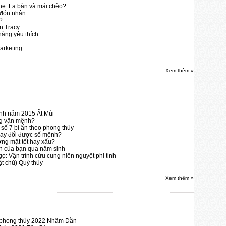
ine: La bàn và mái chèo?
 đón nhận
?
an Tracy
hàng yêu thích
arketing
Xem thêm »
nh năm 2015 Ất Mùi
ng vận mệnh?
số 7 bí ẩn theo phong thủy
 thay đổi được số mệnh?
ng mặt tốt hay xấu?
h của bạn qua năm sinh
: Vận trình cửu cung niên nguyệt phi tinh
t chủ) Quý thủy
Xem thêm »
n phong thủy 2022 Nhâm Dần