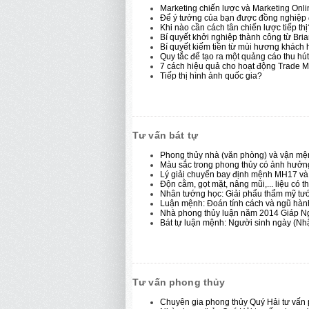
Marketing chiến lược và Marketing Onl
Để ý tưởng của bạn được đồng nghiệp
Khi nào cần cách tân chiến lược tiếp thị
Bí quyết khởi nghiệp thành công từ Bri
Bí quyết kiếm tiền từ mùi hương khách 
Quy tắc để tạo ra một quảng cáo thu hút
7 cách hiệu quả cho hoạt động Trade M
Tiếp thị hình ảnh quốc gia?
Tư vấn bát tự
Phong thủy nhà (văn phòng) và vận mệ
Màu sắc trong phong thủy có ảnh hưở
Lý giải chuyến bay định mệnh MH17 và 
Độn cằm, gọt mặt, nâng mũi,... liệu có
Nhân tướng học: Giải phẩu thẩm mỹ tướ
Luận mệnh: Đoán tính cách và ngũ hàn
Nhà phong thủy luận năm 2014 Giáp Ngọ
Bát tự luận mệnh: Người sinh ngày (Nhậ
Tư vấn phong thủy
Chuyên gia phong thủy Quý Hải tư vấ