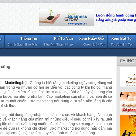
g
Thông Tin
Phí Tư Vấn
Xem Ngày Giờ
Xem Bát Tự
n
Chính Sách Bảo Mật
Biểu Phí Tham Khảo
Chọn Ngày Tốt
Tư Vấn Bát Tự
CHÚNG 
h công
ấn Marketing4u
] - Chúng ta biết rằng marketing ngày càng đóng vai
uan trọng và những cơ hội sẽ đến với các công ty khi họ coi mảng
ung là tiêu điểm của chiến lược marketing. Bài viết này tập trung vào
g bước mà những nhà lãnh đạo marketing cần phải thực hiện để có
ưa ra một chiến lược marketing nội dung dựa trên nền tảng là các
ị đích thực.
ting nội dung là sự nhận biết của tổ chức về khách hàng. Nếu bạn
rõ về khách hàng của mình, thì những điều kì diệu có thể xảy ra. Biết
g tận nhu cầu và mong muốn của khách hàng sẽ mang đến cho bạn
ội để đưa ra không chỉ chiến lược marketing nội dung hấp dẫn, mà
em lại cơ hội thật sự làm thay đổi hành vi của khách hàng.