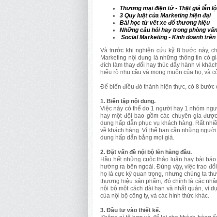
Thương mại điện tử - Thật giả lẫn l
3 Quy luật của Marketing hiện đại
Bài học từ vết xe đổ thương hiệu
Những câu hỏi hay trong phòng vấ
Social Marketing - Kinh doanh trên
Và trước khi nghiên cứu kỹ 8 bước này, c
Marketing nội dung là những thông tin có 
đích làm thay đổi hay thúc đẩy hành vi khác
hiểu rõ nhu cầu và mong muốn của họ, và c
Để biến điều đó thành hiện thực, có 8 bước 
1. Biên tập nội dung.
Việc này có thể do 1 người hay 1 nhóm người
hay một đội bao gồm các chuyên gia được 
dung hấp dẫn phục vụ khách hàng. Rất nhiề
về khách hàng. Vì thế bạn cần những người h
dung hấp dẫn bằng mọi giá.
2. Đặt vấn đề nội bộ lên hàng đầu.
Hầu hết những cuộc thảo luận hay bài báo
hướng ra bên ngoài. Đúng vậy, việc trao đổ
họ là cực kỳ quan trọng, nhưng chúng ta th
thương hiệu sản phẩm, đó chính là các nhân
nội bộ một cách dài hạn và nhất quán, ví dụ
của nội bộ công ty, và các hình thức khác.
3. Đầu tư vào thiết kế.