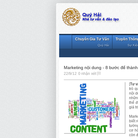
Chuyên Gia Tư Vấn
Truyền Thôn
Quý Hải
Sự Kiệ
Marketing nội dung - 8 bước để thàn
22/9/12
0 nhận xét
[
Tư v
trò q
nội d
nhữn
thể đ
giá tr
Marke
biết 
tườn
cơ h
còn đ