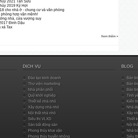
thủy 2021 Tân Sửu
thủy 2019 Kỷ Hợi
18 cho nhà ở - chung cư và văn phòng
n phòng hợp vận mệnh!
ướng nhà, cửa vượng suy
2017 Đinh Dậu
 xá Tax
Xem thêm »
DỊCH VỤ
BLOG
Đào tạo kinh doanh
Bản tin
Thư viện marketing
Bản tin
Nhà phân phối
Bản ti
Quỹ khởi nghiệp
Tình y
Thiết kế nhà nhỏ
Kiến t
Xây dựng nhà nhỏ
Nhà đ
Nội thất nhà nhỏ
Xây n
Siêu thị VLXD
Thiết 
Sàn bất động sản
Nội th
Phong thủy khai vận
Nhà bá
Phong thủy huyền không
Siêu th