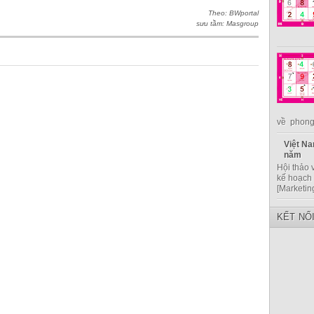
Theo: BWportal
sưu tầm: Masgroup
về phong 
Việt Na
năm
Hội thảo 
kế hoạch 
[Marketin
KẾT NỐ