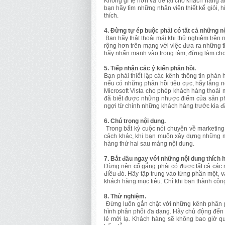
Không gì tệ hơn và để lại cho khách hàng ấ
bạn hãy tìm những nhân viên thiết kế giỏi, 
thích.
4. Đừng tự ép buộc phải có tất cả những n
Bạn hãy thật thoải mái khi thử nghiệm trên
rộng hơn trên mạng với việc đưa ra những t
hãy nhấn mạnh vào trọng tâm, đừng làm cho 
5. Tiếp nhận các ý kiến phản hồi.
Bạn phải thiết lập các kênh thông tin phản 
nếu có những phản hồi tiêu cực, hãy lắng n
Microsoft Vista cho phép khách hàng thoải 
đã biết được những nhược điểm của sản p
ngợi từ chính những khách hàng trước kia đ
6. Chú trọng nội dung.
Trong bất kỳ cuộc nói chuyện về marketing 
cách khác, khi bạn muốn xây dựng những m
hàng thứ hai sau mảng nội dung.
7. Bắt đầu ngay với những nội dung thích 
Đừng nên cố gắng phải có được tất cả các 
điều đó. Hãy tập trung vào từng phần một, v
khách hàng mục tiêu. Chỉ khi bạn thành công
8. Thử nghiệm.
Đừng luôn gắn chặt với những kênh phân p
hình phân phối đa dạng. Hãy chủ động đến 
lẻ mới lạ. Khách hàng sẽ không bao giờ q