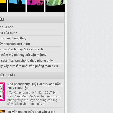
IỂM
 của bạn
hà của bạn?
 tư vấn phong thủy
y khai vận giới thiệu
ứ trụ): Cách thay đổi vận mệnh
u thẩm mỹ có thay đổi vận mệnh?
 sửa nhà, văn phòng theo phong thủy
ủy xây sửa làm nhà, văn phòng toàn diện
IỀU NHẤT
Nhà phong thủy Quý Hải dự đoán năm
2017 Đinh Dậu
[ Tư vấn phong thủy ] Năm 2017 Đinh
Dậu đang đến, để đón chào năm mới,
phong thủy khai vận sẽ cung cấp một
số ý tưởng về phong thủy hu...
Tư vấn phong thủy khai vận là gì?