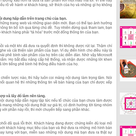
n tượng xấu hơn là đưa ra sản phẩm với một mẫu mã tồi. Vì thế hãy
hiểu rõ về hành vi khách hàng, sở thích của họ và những gì họ không
ội dung hấp dẫn trên trang chủ của bạn.
 những trang web và những giao diện mới. Bạn có thể tạo ảnh hưởng
hông tin bổ ích qua từng chủ đề. Tuy nhiên đừng quá tham lam, bạn
khách hàng phải “tá hỏa” trước một đống thông tin của bạn.
hồi và một khi đã đưa ra quyết định thì không được rút lại. Thậm chí
ghe và cải thiện sản phẩm của bạn. Ví dụ điển hình cho điều này là
mái phê bình sản phẩm của họ trên các diễn đàn. Nhờ vậy Microsoft
hẩm. Họ bắt đầu nâng cấp hệ thống, và nhận được những lời khen
ã lớn tiếng phê bình hệ thống điều hành của họ.
chiến lược nào, thì hãy luôn coi mảng nội dung làm trọng tâm. Nói
ối quan hệ thì những thông tin về bán hàng của bạn chỉ được xếp
hợp và lấy đó làm nền tảng.
nội dung hấp dẫn ngay lập tức nếu tổ chức của bạn chưa làm được
à mang những nội dung thật sự giá trị, có định hướng tới từng nhóm
 với phần này rồi, thì mới chuyển tiếp sang phần khác.
hối đã quá lỗi thời. Khách hàng đang được chứng kiến đủ loại mô
với khách hàng mục tiêu của bạn và thử đưa ra những mô hình bán
uay lưng với bạn, miễn sao những nội dung mà bạn đưa ra thật sự