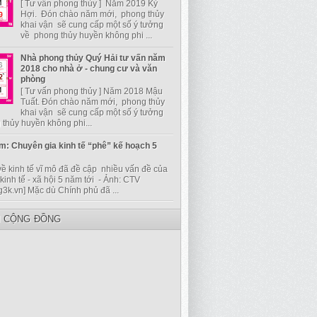
[ Tư vấn phong thủy ] Năm 2019 Kỷ
Hợi. Đón chào năm mới, phong thủy
khai vận sẽ cung cấp một số ý tưởng
về phong thủy huyền không phi ...
Nhà phong thủy Quý Hải tư vấn năm
2018 cho nhà ở - chung cư và văn
phòng
[ Tư vấn phong thủy ] Năm 2018 Mậu
Tuất. Đón chào năm mới, phong thủy
khai vận sẽ cung cấp một số ý tưởng
thủy huyền không phi...
m: Chuyên gia kinh tế “phê” kế hoạch 5
về kinh tế vĩ mô đã đề cập nhiều vấn đề của
kinh tế - xã hội 5 năm tới - Ảnh: CTV
g3k.vn] Mặc dù Chính phủ đã ...
I CỘNG ĐỒNG