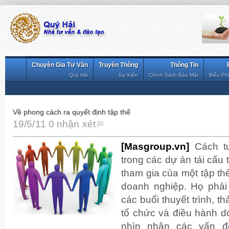
Chuyên Gia Tư Vấn
Truyền Thông
Thông Tin
Quý Hải
Sự Kiện
Chính Sách Bảo Mật
Biểu Ph
Về phong cách ra quyết định tập thể
19/5/11
0 nhận xét
[Masgroup.vn]
Cách t
trong các dự án tái cấu 
tham gia của một tập th
doanh nghiệp. Họ phải
các buổi thuyết trình, t
tổ chức và điều hành d
nhìn nhận các vấn đề