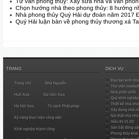
Tư vấn phong thủy: Xây sửa nhà và văn phò
Chọn hướng nhà theo phong thủy: 8 hướng n
Nhà phong thủy Quý Hải dự đoán năm 2017 
Quý Hải luận bàn về phong thủy thương xá T
TRANG
DỊCH VỤ
Đào tạo kinh do
Trang chủ
Nhà Nguyễn
Thư viện market
Nhà phân phối
Huế Xưa
Sài Gòn Xưa
Quỹ khởi nghiệp
Thiết kế nhà nhỏ
Hà Nội Xưa
Tủ sách Phật pháp
Xây dựng nhà n
Nội thất nhà nhỏ
Kỹ năng thực hiện công việc
Siêu thị VLXD
Sàn bất động sả
Khởi nghiệp thành công
Phong thủy khai