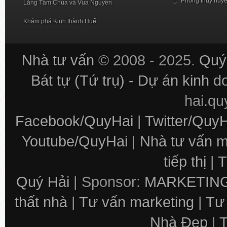
Phong thủy huy
Lăng Tẩm Chúa và Vua Nguyễn
Khám phá Kinh thành Huế
Nhà tư vấn
© 2008 - 2025.
Quý 
Bát tự (Tứ trụ) - Dự án kinh 
hai.q
Facebook/QuyHai
|
Twitter/Quy
Youtube/QuyHai
|
Nhà tư vấn m
tiếp thị
|
T
Quý Hải
| Sponsor:
MARKETING
thất nhà
|
Tư vấn marketing
|
Tư
Nhà Đẹp
|
T