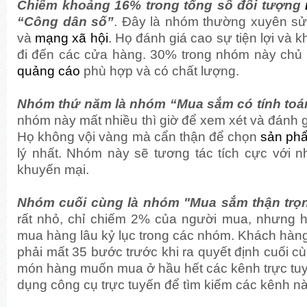
Chiếm khoảng 16% trong tổng số đối tượng
“Công dân số”
. Đây là nhóm thường xuyên sử 
và
mạng xã hội
. Họ đánh giá cao sự tiện lợi và 
đi đến các cửa hàng. 30% trong nhóm này chủ
quảng cáo
phù hợp và có chất lượng.
Nhóm thứ năm là nhóm “Mua sắm có tính toá
nhóm này mất nhiều thì giờ để xem xét và đánh g
Họ không vội vàng mà cẩn thận để chọn
sản ph
lý nhất. Nhóm này sẽ tương tác tích cực với 
khuyến mại.
Nhóm cuối cùng là nhóm "Mua sắm thận trọ
rất nhỏ, chỉ chiếm 2% của người mua, nhưng họ
mua hàng lâu kỷ lục trong các nhóm. Khách hàn
phải mất 35 bước trước khi ra quyết định cuối c
món hàng muốn mua ở hầu hết các kênh trực tu
dụng công cụ trực tuyến để tìm kiếm các kênh nà