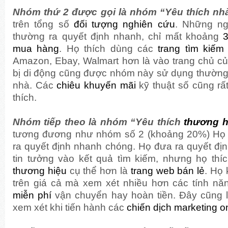
Nhóm thứ 2 được gọi là nhóm “Yêu thích nhà
trên tổng số
đối tượng nghiên cứu
. Những ng
thường ra quyết định nhanh, chỉ mất khoảng
3
mua hàng
. Họ thích dùng các
trang tìm kiếm
Amazon, Ebay, Walmart hơn là vào trang chủ củ
bị di động cũng được nhóm này sử dụng thường 
nhà. Các
chiêu khuyến mãi
kỹ thuật số cũng r
thích.
Nhóm tiếp theo là nhóm “Yêu thích
thương h
tương đương như nhóm số 2 (khoảng 20%) Họ 
ra quyết định nhanh chóng. Họ đưa ra quyết đị
tin tưởng vào kết quả tìm kiếm, nhưng họ thí
thương hiệu
cụ thể hơn là
trang web bán lẻ
. Họ
trên giá cả mà xem xét nhiều hơn các tính n
miễn phí
vận chuyển hay hoàn tiền. Đây cũng l
xem xét khi tiến hành các
chiến dịch marketing o