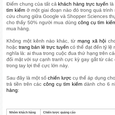
Điểm chung của tất cả
khách hàng trực tuyến
là
tìm kiếm
ở một giai đoạn nào đó trong quá trìn
cứu chung giữa Google và Shopper Sciences th
cho thấy 50% người mua dùng
công cụ tìm kiế
mua hàng.
Không một kênh nào khác, từ
mạng xã hội
cho
hoặc
trang bán lẻ trực tuyến
có thể đạt đến tỷ lệ
nghĩa là: ai thua trong cuộc đua thứ hạng trên c
đối mặt với sự cạnh tranh cực kỳ gay gắt từ các
trong tay lợi thế cực lớn này.
Sau đây là một số
chiến lược
cụ thể áp dụng ch
trả tiền trên các
công cụ tìm kiếm
dành cho 6 
hàng
:
Nhóm khách hàng
Chiến lược quảng cáo