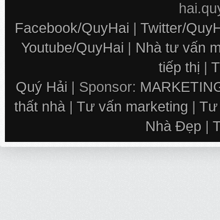
hai.q
Facebook/QuyHai
|
Twitter/Quy
Youtube/QuyHai
|
Nhà tư vấn m
tiếp thị
|
T
Quý Hải
| Sponsor:
MARKETING
thất nhà
|
Tư vấn marketing
|
Tư
Nhà Đẹp
|
T