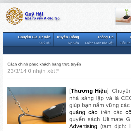
Chuyên Gia Tư Vấn
Truyền Thông
Thông Tin
Quý Hải
Sự Kiện
Chính Sách Bảo Mật
Biểu Ph
Cách chinh phục khách hàng trực tuyến
23/3/14
0 nhận xét
[
Thương Hiệu
]
Chuyên
nhà sáng lập và là CE
giúp bạn nắm vững cá
quảng cáo
trên các
c
quyển sách Ultimate G
Advertising
(tạm dịch: 