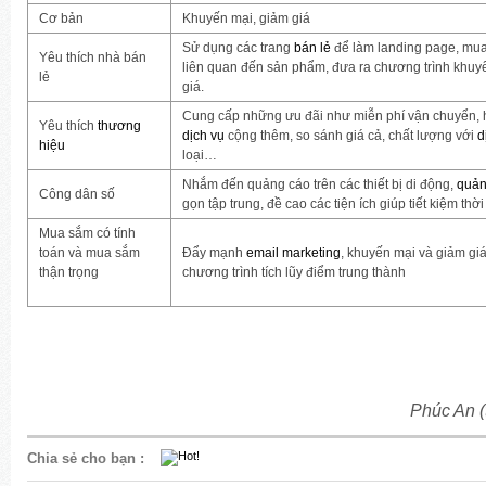
Cơ bản
Khuyến mại, giảm giá
Sử dụng các trang
bán lẻ
để làm landing page, mua
Yêu thích nhà bán
liên quan đến sản phẩm, đưa ra chương trình khuy
lẻ
giá.
Cung cấp những ưu đãi như miễn phí vận chuyển, h
Yêu thích
thương
dịch vụ
cộng thêm, so sánh giá cả, chất lượng với
d
hiệu
loại…
Nhắm đến quảng cáo trên các thiết bị di động,
quản
Công dân số
gọn tập trung, đề cao các tiện ích giúp tiết kiệm thời
Mua sắm có tính
toán và mua sắm
Đẩy mạnh
email marketing
, khuyến mại và giảm giá
thận trọng
chương trình tích lũy điểm trung thành
Phúc An 
Chia sẻ cho bạn
: