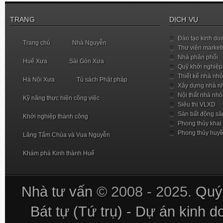
TRANG
DỊCH VỤ
Đào tạo kinh do
Trang chủ
Nhà Nguyễn
Thư viện market
Nhà phân phối
Huế Xưa
Sài Gòn Xưa
Quỹ khởi nghiệp
Thiết kế nhà nhỏ
Hà Nội Xưa
Tủ sách Phật pháp
Xây dựng nhà n
Nội thất nhà nhỏ
Kỹ năng thực hiện công việc
Siêu thị VLXD
Sàn bất động sả
Khởi nghiệp thành công
Phong thủy khai
Phong thủy huy
Lăng Tẩm Chúa và Vua Nguyễn
Khám phá Kinh thành Huế
Nhà tư vấn
© 2008 - 2025.
Quý 
Bát tự (Tứ trụ) - Dự án kinh 