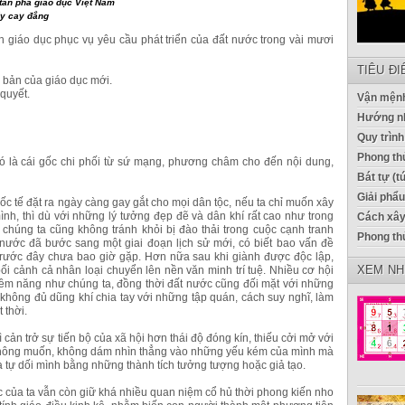
tàn phá giáo dục Việt Nam
ấy cay đắng
h giáo dục phục vụ yêu cầu phát triển của đất nước trong vài mươi
TIÊU Đ
cơ bản của giáo dục mới.
 quyết.
Vận mệnh
Hướng n
Quy trình
Phong thủ
nó là cái gốc chi phối từ sứ mạng, phương châm cho đến nội dung,
Bát tự (t
Giải phẩ
uốc tế đặt ra ngày càng gay gắt cho mọi dân tộc, nếu ta chỉ muốn xây
nh, thì dù với những lý tưởng đẹp đẽ và dân khí rất cao như trong
Cách xây
húng ta cũng không tránh khỏi bị đào thải trong cuộc cạnh tranh
Phong th
 nước đã bước sang một giai đoạn lịch sử mới, có biết bao vấn đề
ạp trước đây chưa bao giờ gặp. Hơn nữa sau khi giành được độc lập,
XEM NH
bối cảnh cả nhân loại chuyển lên nền văn minh trí tuệ. Nhiều cơ hội
iềm năng như chúng ta, đồng thời đất nước cũng đối mặt với những
 không đủ dũng khí chia tay với những tập quán, cách suy nghĩ, làm
 thời.
cản trở sự tiến bộ của xã hội hơn thái độ đóng kín, thiếu cởi mở với
, không muốn, không dám nhìn thẳng vào những yếu kém của mình mà
à tự dối mình bằng những thành tích tưởng tượng hoặc giả tạo.
c của ta vẫn còn giữ khá nhiều quan niệm cổ hủ thời phong kiến nho