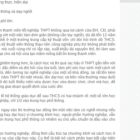
g thực, hiện đại.
 thông và dạy nghề
phí lớn.
ớn thanh niên tốt nghiệp THPT không qua lọt cánh cửa ĐH, CĐ, phải
g với một việc làm đơn giản (không cần tay nghề), dù đã tốn 12 năm
ề ở một trường trung cấp kỹ thuật vốn chỉ đòi hỏi trình độ THCS.
 kỹ thuật viên thông thạo nên công nghiệp phụ trợ không phát triển
mà cuối cùng chỉ có lắp ráp, xuất khẩu tài nguyên thô, thì làm sao
 hại cho xã hội vừa tạo mầm mống bất ổn trong thanh niên.
ghiêm trọng hơn, là cách học và thi quá lạc hậu ở THPT gắn liền với
c đặc điểm và đòi hỏi của lứa tuổi, làm phí sức học sinh một cách vô
lý, đến tương lai nghề nghiệp của một số khá đông, lại rất tốn kém
12 năm THPT thì mệt nhoài, lên đại học và trên nữa thường mau đuối
ở đó tuổi thiếu niên vừa được học vừa được chơi, chơi mà học, để
ng giai đoạn quyết định của cuộc đời.
 tổ hệ thống giáo dục để sau THCS có hai nhánh rẽ: một số lớn học
hiệp, chỉ 1/3 vào trung học phổ thông.
 ngay vào thị trường lao động tìm một việc làm có nghề nhưng nếu
g hay đại học) vì chương trình học, ngoài phần hướng nghiệp, vẫn
òn trung học phổ thông có nhiệm vụ chủ yếu chuẩn bị đầu vào cho
c hướng nghiệp, đồng thời cấu trúc lại chương trình và cách học ở
 vụ của cấp học này. Cụ thể là bãi bỏ cách phân ban bất cập hiện