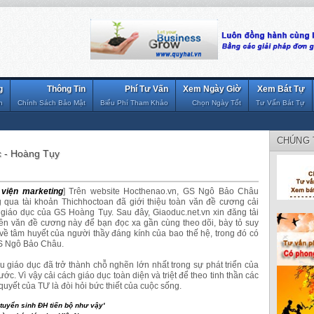
g
Thông Tin
Phí Tư Vấn
Xem Ngày Giờ
Xem Bát Tự
n
Chính Sách Bảo Mật
Biểu Phí Tham Khảo
Chọn Ngày Tốt
Tư Vấn Bát Tự
CHÚNG 
c - Hoàng Tụy
viện marketing
] Trên website Hocthenao.vn, GS Ngô Bảo Châu
g qua tài khoản Thichhoctoan đã giới thiệu toàn văn đề cương cải
 giáo dục của GS Hoàng Tụy. Sau đây, Giaoduc.net.vn xin đăng tải
ên văn đề cương này để bạn đọc xa gần cùng theo dõi, bày tỏ suy
về tâm huyết của người thầy đáng kính của bao thế hệ, trong đó có
S Ngô Bảo Châu.
u giáo dục đã trở thành chỗ nghẽn lớn nhất trong sự phát triển của
ước. Vì vậy cải cách giáo dục toàn diện và triệt để theo tinh thần các
quyết của TƯ là đòi hỏi bức thiết của cuộc sống.
tuyển sinh ĐH tiến bộ như vậy'