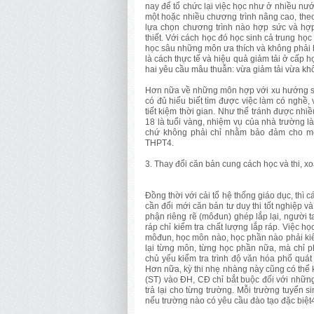
nay để tổ chức lại việc học như ở nhiều nướ
một hoặc nhiều chương trình nâng cao, the
lựa chọn chương trình nào hợp sức và hợp 
thiết. Với cách học đó học sinh cả trung họ
học sâu những môn ưa thích và không phải 
là cách thực tế và hiệu quả giảm tải ở cấp 
hai yêu cầu mâu thuẫn: vừa giảm tải vừa kh
Hơn nữa về những môn hợp với xu hướng sở t
có đủ hiểu biết tìm được việc làm có nghề, 
tiết kiệm thời gian. Như thế tránh được nhi
18 là tuổi vàng, nhiệm vụ của nhà trường là
chứ không phải chỉ nhằm bảo đảm cho mọi
THPT4.
3. Thay đổi căn bản cung cách học và thi, x
Đồng thời với cải tổ hệ thống giáo dục, thì c
cần đổi mới căn bản tư duy thi tốt nghiệp 
phận riêng rẽ (môđun) ghép lắp lại, người t
ráp chỉ kiểm tra chất lượng lắp ráp. Việc h
môđun, học môn nào, học phần nào phải kiểm
lại từng môn, từng học phần nữa, mà chỉ p
chủ yếu kiểm tra trình độ văn hóa phổ quát
Hơn nữa, kỳ thi nhẹ nhàng này cũng có thể 
(ST) vào ĐH, CĐ chỉ bắt buộc đối với nhữn
trả lại cho từng trường. Mỗi trường tuyển s
nếu trường nào có yêu cầu đào tạo đặc biệt