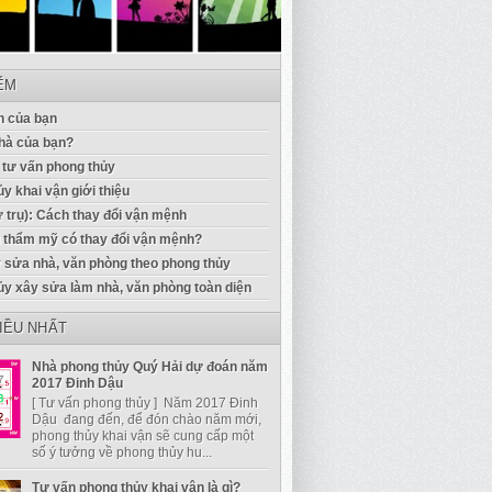
IỂM
 của bạn
hà của bạn?
 tư vấn phong thủy
y khai vận giới thiệu
ứ trụ): Cách thay đổi vận mệnh
u thẩm mỹ có thay đổi vận mệnh?
 sửa nhà, văn phòng theo phong thủy
ủy xây sửa làm nhà, văn phòng toàn diện
IỀU NHẤT
Nhà phong thủy Quý Hải dự đoán năm
2017 Đinh Dậu
[ Tư vấn phong thủy ] Năm 2017 Đinh
Dậu đang đến, để đón chào năm mới,
phong thủy khai vận sẽ cung cấp một
số ý tưởng về phong thủy hu...
Tư vấn phong thủy khai vận là gì?