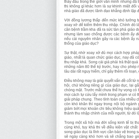
thấy đâu trong thế giới văn minh nhưng đã 
thị không gì khác hơn là sự khinh miệt đối 
nhà giáo đã được lãnh đạo khẳng định lặp đi 
Với đồng lương thấp đến mức khó tưởng t
xoay xở để kiếm thêm thu nhập. Chính đó là
căn bệnh trầm kha đã ra sức tàn phá giáo dục
nhưng làm sao chống được các bệnh ấy để c
nếu cái nguyên nhân gây ra các bệnh ấy nằ
thống của giáo dục?
Sự thật, nhờ xoay xở đủ mọi cách hợp pháp
giáo, nhất là quan chức giáo dục, nay đã 
thu nhập khá. Song cái giá phải trả thật qu
những năm 80 thế kỷ trước, hay cho phép n
lâu dài rất nguy hiểm, chỉ gây thêm rối loạn
Điều không may là giải quyết vấn đề cốt tử 
hội, chứ không riêng gì của giáo dục, lại 
chóng mặt. Trước mắt chưa thể hy vọng có t
mọi cách tự cứu lấy mình trong phạm vi có
giải pháp chung. Theo tính toán của nhiều c
còn khó khăn thì ngay trong nội bộ ngành gi
giảm bớt mọi khoản chi tiêu không hiệu qu
thành thu nhập chính của mỗi người, từ đó l
Trong một xã hội mà đời sống kinh tế bị tha
cùng khó, tuy khả thi về điều kiện vật chấ
song giáo dục là lĩnh vực cần bảo vệ trong 
sẽ ngày càng khó hơn và sẽ chẳng bao giờ 