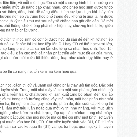
c tiên tiến, về mỗi môn học đều có một chương trình bình thường và
o nhiều mức độ nâng cao khác nhau, cho phép học sinh được tự do
sở thích, đồng thời dễ dàng điều chỉnh sự lựa chọn khi thấy cần
c hướng nghiệp và trung học phổ thông đều không bị quá tải, vì được
học quá kỹ nhiều thứ mà sau này sẽ chẳng bao giờ cần đến. Đó mới
học phổ thông, chứ không phải như hiện nay, chương trình bị kẹt giữa
ông hạ thấp chất lượng.
hích thì học sinh có cơ hội được học đủ sâu để đến khi tốt nghiệp
và nếu xuất sắc thì khi học tiếp lên ĐH hay CĐ có thể học vượt lớp,
ều sự lãng phí cho cả xã hội lẫn cho từng cá nhân học sinh. Tuổi 15-
 tạo điều kiện cho mỗi cá nhân phát triển đến mức tối đa của mình,
 cá nhân môt mức tối thiểu đồng loạt như cách dạy hiên nay ở
oá bỏ thi cử nặng nề, tốn kém mà kém hiệu quả
ách học, cách thi cử và đánh giá cũng phải thay đổi tận gốc. Đặc biệt
và tuyển sinh. Trong một nhà máy làm ra một sản phẩm gồm nhiều bộ
a phải kiểm tra kỹ chất lượng khi sản xuất từng bộ phận, đến khi lắp
ọc và thi trong nhà trường cũng vậy: mỗi môn, mỗi học phần như một
 tra, thi nghiêm túc ngay môn đó, phần đó, đến cuối cấp không thi
hải làm một tiểu luận hoặc qua một kỳ thi nhẹ nhàng, với mục đích
 (giống như kiểm tra chất lượng lắp ráp các môđun trong nhà máy).
không bắt buộc cho mọi người mà có thể coi như một kỳ thi sơ tuyển
g ai muốn vào học ĐH, CĐ. Còn việc tuyển sinh vào ĐH, CĐ thì cần
inh căn cứ vào kết quả thi (ST) và học bạ hoặc qua một kỳ thi tuyển
4.