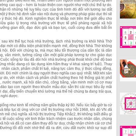
 tính giáo điều kinh kệ, nhằm biến con người thành một phương tiện
tưởng cao quý – hơn là hoàn thiện con người như một chủ thể tự do.
ận rõ những hệ luỵ tiêu cực của tình hình đó đối với tương lai dất
một ý thức hệ định sẵn vào nội dung và phương pháp giáo dục thì sẽ
 thức hệ đó. Kinh nghiệm thực tế khắp nơi trên thế giới đều cho
iữa giáo lý trong nhà trường với thực tế phũ phàng ngoài xã hội
ưỡng gian dối, đạo đức giả và bạo lực, cuối cùng đưa đến bất ổn
sau khi thế tục hoá nhà trường, tách nhà trường ra khỏi Nhà Thờ
n đại mới có điều kiện phát triển mạnh mẽ, đồng thời Nhà Thờ không
 xã hội. Đối với chúng ta, mà mục tiêu tối thượng của dân tộc là dân
g, văn minh, tưởng cũng cần một giải pháp tương tự cho giáo dục
uộc sống từ lâu đã đòi hỏi nhà trường phải thoát khỏi chế độ bao
ứng nhắc đang có tác dụng kìm hãm thay vì khai sáng trí tuệ1. Thay
 nhân cách, phẩm chất trí tuệ, năng lực cảm thụ, ý thức cộng đồng,
giới. Đó mới chính là dạy người theo nghĩa cao quý nhất. Một khi sản
 do, với nhân cách và phẩm chất hướng theo hệ thống giá trị phổ
iàu, nước mạnh, xã hội dân chủ, công bằng, văn minh mới có cơ may
đào tạo con người theo khuôn mẫu đúc sẵn thì cái mục tiêu ấy mãi
hời đại, đầy biến chuyển khó lường mà thế hệ chúng ta đang trải qua,
 nghi được.
iống như kinh tế những năm giữa thập kỷ 80. Nếu lúc bấy giờ ta cứ
 và tiếp tục dị ứng với cơ chế thị trường như hồi 1968, khi đó VN đã
h mẽ chủ nghĩa xã hội thị trường Tiệp Khắc2, thì không biết điều gì
c tế cuộc sống với tinh thần trách nhiệm cao trước nhân dân, chúng
 xã hội và đã có can đảm thay đổi tư duy, chấp nhận chính cái cơ chế
 Đường lối đổi mới nhờ thế đã ra đời, cứu đất nước khỏi sự sụp đổ