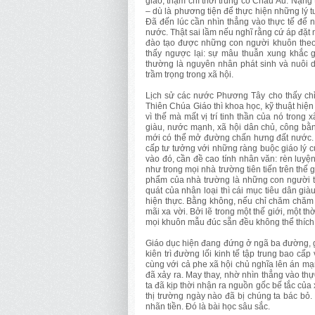
giáo, thậm chí thời trung cổ Châu Âu. Nặng
– dù là phương tiện để thực hiện những lý 
Đã đến lúc cần nhìn thẳng vào thực tế để nh
nước. Thật sai lầm nếu nghĩ rằng cứ áp đặt 
đào tạo được những con người khuôn theo ý
thấy ngược lại: sự mâu thuẫn xung khắc g
thường là nguyên nhân phát sinh và nuôi d
trầm trọng trong xã hội.
Lịch sử các nước Phương Tây cho thấy chỉ 
Thiên Chúa Giáo thì khoa học, kỹ thuật hiệ
vì thế mà mất vị trí tinh thần của nó trong
giàu, nước mạnh, xã hội dân chủ, công bằn
mới có thể mở đường chấn hưng đất nước. C
cấp tư tưởng với những ràng buộc giáo lý c
vào đó, cần đề cao tính nhân văn: rèn luyện
như trong mọi nhà trường tiên tiến trên thế 
phẩm của nhà trường là những con người tự
quát của nhân loại thì cái mục tiêu dân g
hiện thực. Bằng không, nếu chỉ chăm chăm 
mãi xa vời. Bởi lẽ trong một thế giới, một t
mọi khuôn mẫu đúc sẵn đều không thể thích
Giáo dục hiện đang đứng ở ngã ba đường, g
kiên trì đường lối kinh tế tập trung bao cấp
cùng với cả phe xã hội chủ nghĩa lên án mạn
đã xảy ra. May thay, nhờ nhìn thẳng vào thự
ta đã kịp thời nhận ra nguồn gốc bế tắc của
thị trường ngày nào đã bị chúng ta bác bỏ.
nhãn tiền. Đó là bài học sâu sắc.