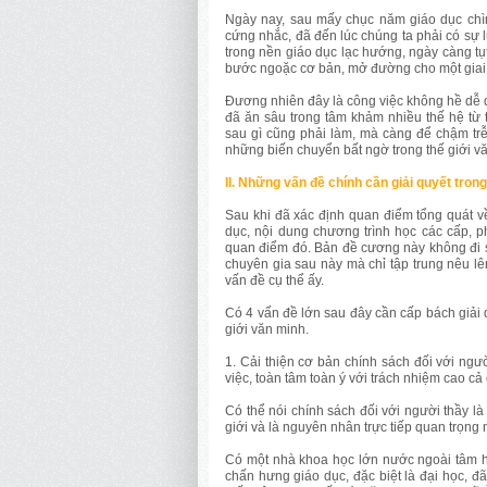
Ngày nay, sau mấy chục năm giáo dục chì
cứng nhắc, đã đến lúc chúng ta phải có sự l
trong nền giáo dục lạc hướng, ngày càng tụt
bước ngoặc cơ bản, mở đường cho một giai 
Đương nhiên đây là công việc không hề dễ d
đã ăn sâu trong tâm khảm nhiều thế hệ từ 
sau gì cũng phải làm, mà càng để chậm trễ 
những biến chuyển bất ngờ trong thế giới v
II. Những vấn đề chính cần giải quyết tron
Sau khi đã xác định quan điểm tổng quát v
dục, nội dung chương trình học các cấp, p
quan điểm đó. Bản đề cương này không đi sâ
chuyên gia sau này mà chỉ tập trung nêu l
vấn đề cụ thể ấy.
Có 4 vấn đề lớn sau đây cần cấp bách giải 
giới văn minh.
1. Cải thiện cơ bản chính sách đối với ngườ
việc, toàn tâm toàn ý với trách nhiệm cao cả
Có thể nói chính sách đối với người thầy l
giới và là nguyên nhân trực tiếp quan trọng 
Có một nhà khoa học lớn nước ngoài tâm hu
chấn hưng giáo dục, đặc biệt là đại học, 