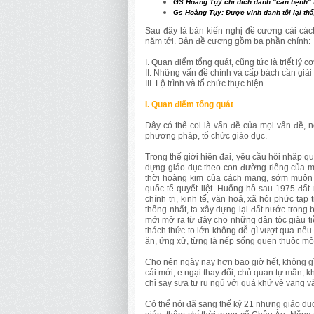
GS Hoàng Tụy chỉ đích danh "căn bệnh" 
Gs Hoàng Tụy: Được vinh danh tôi lại th
Sau đây là bản kiến nghị đề cương cải các
năm tới. Bản đề cương gồm ba phần chính:
I. Quan điểm tổng quát, cũng tức là triết lý 
II. Những vấn đề chính và cấp bách cần giải
III. Lộ trình và tổ chức thực hiện.
I. Quan điểm tổng quát
Đây có thể coi là vấn đề của mọi vấn đề, 
phương pháp, tổ chức giáo dục.
Trong thế giới hiện đại, yêu cầu hội nhập q
dựng giáo dục theo con đường riêng của mì
thời hoàng kim của cách mạng, sớm muộn c
quốc tế quyết liệt. Huống hồ sau 1975 đất
chính trị, kinh tế, văn hoá, xã hội phức t
thống nhất, ta xây dựng lại đất nước trong 
mới mở ra từ đây cho những dân tộc giàu t
thách thức to lớn không dễ gì vượt qua nếu
ăn, ứng xử, từng là nếp sống quen thuộc một
Cho nên ngày nay hơn bao giờ hết, không gì 
cái mới, e ngại thay đổi, chủ quan tự mãn
chỉ say sưa tự ru ngủ với quá khứ vẻ vang v
Có thể nói đã sang thế kỷ 21 nhưng giáo dụ