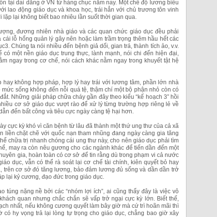
tồn tại dai dẳng ở VN từ hàng chục năm nay. Một chế độ lương biểu
với lao động giáo dục và khoa học, trái hẳn với chủ trương tôn vinh
lặp lại không biết bao nhiêu lần suốt thời gian qua.
ượng, đương nhiên nhà giáo và các quan chức giáo dục đều phải
 cái lỗ hổng quản lý gây nên hoặc làm trầm trọng thêm hầu hết các
3. Chúng ta nói nhiều đến bệnh giả dối, gian trá, thành tích ảo, v.v.
ó một nền giáo dục trung thực, lành mạnh, nói chi đến hiện đại,
m ngay trong cơ chế, nói cách khác nằm ngay trong khuyết tật hệ
 hay không hợp pháp, hợp lý hay trái với lương tâm, phần lớn nhà
có mức sống không đến nỗi quá tệ, thậm chí một bộ phận nhỏ còn có
á đắt. Những giải pháp chữa cháy gần đây theo kiểu “kế hoạch 3” hồi
hiều cơ sở giáo dục vượt rào để xử lý từng trường hợp riêng lẻ về
, dẫn đến bất công và tiêu cực ngày càng tệ hại hơn.
này cực kỳ khó vì căn bệnh từ lâu đã thành một thứ ung thư của cả xã
gắn liền chặt chẽ với quốc nạn tham nhũng đang ngày càng gia tăng
hể chữa trị nhanh chóng cái ung thư này, cho nên giáo dục phải tìm
 thể, may ra còn nêu gương cho các ngành khác để tiến dần đến một
huyên gia, hoàn toàn có cơ sở để tin rằng dù trong phạm vi cả nước
áo dục, vẫn có thể rà soát lại cơ chế tài chính, kiên quyết bỏ hay
ả, trên cơ sở đó tăng lương, bảo đảm lương đủ sống và dần dần trở
ập lại kỷ cương, đạo đức trong giáo dục.
o túng nặng nề bởi các “nhóm lợi ích”, ai cũng thấy đây là việc vô
t khách quan nhưng chắc chắn sẽ vấp trở ngại cực kỳ lớn. Biết thế,
sạch nhất, nếu không cương quyết làm bây giờ mà cứ trì hoãn mãi thì
có hy vọng trả lại lòng tự trọng cho giáo dục, chẳng bao giờ xây