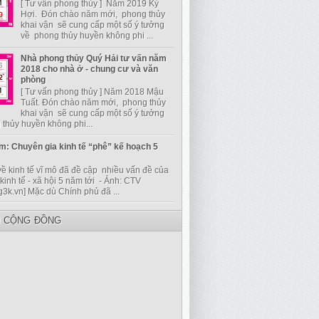
[ Tư vấn phong thủy ] Năm 2019 Kỷ
Hợi. Đón chào năm mới, phong thủy
khai vận sẽ cung cấp một số ý tưởng
về phong thủy huyền không phi ...
Nhà phong thủy Quý Hải tư vấn năm
2018 cho nhà ở - chung cư và văn
phòng
[ Tư vấn phong thủy ] Năm 2018 Mậu
Tuất. Đón chào năm mới, phong thủy
khai vận sẽ cung cấp một số ý tưởng
thủy huyền không phi...
m: Chuyên gia kinh tế “phê” kế hoạch 5
về kinh tế vĩ mô đã đề cập nhiều vấn đề của
kinh tế - xã hội 5 năm tới - Ảnh: CTV
g3k.vn] Mặc dù Chính phủ đã ...
I CỘNG ĐỒNG