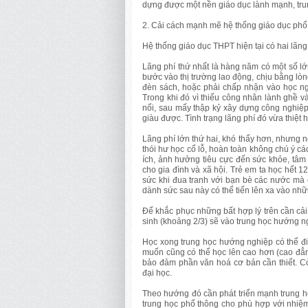
dựng được một nền giáo dục lành mạnh, trun
2. Cải cách mạnh mẽ hệ thống giáo dục phổ
Hệ thống giáo dục THPT hiện tại có hai lãng 
Lãng phí thứ nhất là hàng năm có một số l
bước vào thị trường lao động, chịu bằng lòn
đèn sách, hoặc phải chấp nhận vào học ngh
Trong khi đó vì thiếu công nhân lành ghề và
nổi, sau mấy thập kỷ xây dựng công nghiệp 
giàu được. Tình trạng lãng phí đó vừa thiệt
Lãng phí lớn thứ hai, khó thấy hơn, nhưng n
thói hư học cổ lỗ, hoàn toàn không chú ý cá
ích, ảnh hưởng tiêu cực đến sức khỏe, tâm 
cho gia đình và xã hội. Trẻ em ta học hết 
sức khi đua tranh với bạn bè các nước mà 
dành sức sau này có thể tiến lên xa vào nhữ
Để khắc phục những bất hợp lý trên cần cải
sinh (khoảng 2/3) sẽ vào trung học hướng ng
Học xong trung học hướng nghiệp có thể đi
muốn cũng có thể học lên cao hơn (cao đẳn
bảo đảm phần văn hoá cơ bản cần thiết. C
đại học.
Theo hướng đó cần phát triển mạnh trung họ
trung học phổ thông cho phù hợp với nhiệm