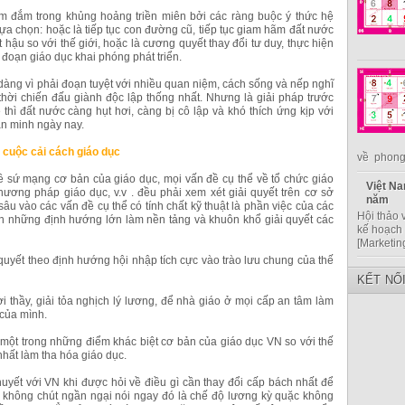
m đắm trong khủng hoảng triền miên bởi các ràng buộc ý thức hệ
ựa chọn: hoặc là tiếp tục con đường cũ, tiếp tục giam hãm đất nước
 hậu so với thế giới, hoặc là cương quyết thay đổi tư duy, thực hiện
đoạn giáo dục khai phóng phát triển.
àng vì phải đoạn tuyệt với nhiều quan niệm, cách sống và nếp nghĩ
thời chiến đấu giành độc lập thống nhất. Nhưng là giải pháp trước
thì đất nước càng hụt hơi, càng bị cô lập và khó thích ứng kịp với
ăn minh ngày nay.
g cuộc cải cách giáo dục
về phong 
ề sứ mạng cơ bản của giáo dục, mọi vấn đề cụ thể về tổ chức giáo
Việt Na
hương pháp giáo dục, v.v . đều phải xem xét giải quyết trên cơ sở
năm
u vào các vấn đề cụ thể có tính chất kỹ thuật là phần việc của các
Hội thảo 
ên những định hướng lớn làm nền tảng và khuôn khổ giải quyết các
kế hoạch 
[Marketin
quyết theo định hướng hội nhập tích cực vào trào lưu chung của thế
KẾT NỐ
i thầy, giải tỏa nghịch lý lương, để nhà giáo ở mọi cấp an tâm làm
 của mình.
à một trong những điểm khác biệt cơ bản của giáo dục VN so với thế
nhất làm tha hóa giáo dục.
yết với VN khi được hỏi về điều gì cần thay đổi cấp bách nhất để
đã không chút ngần ngại nói ngay đó là chế độ lương kỳ quặc không