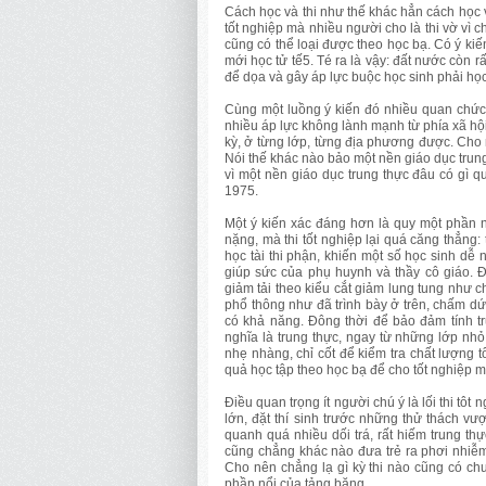
Cách học và thi như thế khác hẳn cách học và
tốt nghiệp mà nhiều người cho là thi vờ vì c
cũng có thể loại được theo học bạ. Có ý kiến 
mới học tử tế5. Té ra là vậy: đất nước còn 
để dọa và gây áp lực buộc học sinh phải họ
Cùng một luồng ý kiến đó nhiều quan chức g
nhiều áp lực không lành mạnh từ phía xã hội
kỳ, ở từng lớp, từng địa phương được. Cho n
Nói thế khác nào bảo một nền giáo dục trung t
vì một nền giáo dục trung thực đâu có gì 
1975.
Một ý kiến xác đáng hơn là quy một phần ng
nặng, mà thi tốt nghiệp lại quá căng thẳng: 
học tài thi phận, khiến một số học sinh dễ
giúp sức của phụ huynh và thầy cô giáo. Đ
giảm tải theo kiểu cắt giảm lung tung như c
phổ thông như đã trình bày ở trên, chấm dứ
có khả năng. Đông thời để bảo đảm tính tru
nghĩa là trung thực, ngay từ những lớp nhỏ
nhẹ nhàng, chỉ cốt để kiểm tra chất lượng t
quả học tập theo học bạ để cho tốt nghiệp m
Điều quan trọng ít người chú ý là lối thi tôt 
lớn, đặt thí sinh trước những thử thách v
quanh quá nhiều dối trá, rất hiếm trung thự
cũng chẳng khác nào đưa trẻ ra phơi nhiễm
Cho nên chẳng lạ gì kỳ thi nào cũng có ch
phần nổi của tảng băng.