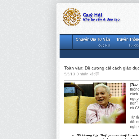
Chuyên Gia Tư Vấn
Truyền Thôn
Quý Hải
Sự Kiệ
Toàn văn: Đề cương cải cách giáo dụ
5/5/13
0 nhận xét
[
Thư 
thôn
cách
nguy
nghĩ 
cả G
Từ lâ
đất n
nghị 
GS Hoàng Tụy: 'Bây giờ mới thấy 1 cách 