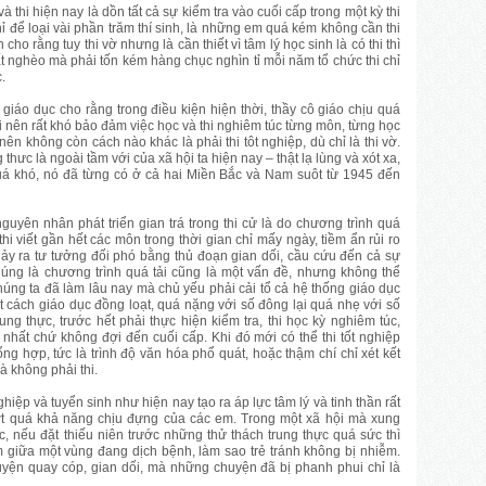
 thi hiện nay là dồn tất cả sự kiểm tra vào cuối cấp trong một kỳ thi
hỉ để loại vài phần trăm thí sinh, là những em quá kém không cần thi
cho rằng tuy thi vờ nhưng là cần thiết vì tâm lý học sinh là có thi thì
rất nghèo mà phải tốn kém hàng chục nghìn tỉ mỗi năm tổ chức thi chỉ
c.
iáo dục cho rằng trong điều kiện hiện thời, thầy cô giáo chịu quá
 nên rất khó bảo đảm việc học và thi nghiêm túc từng môn, từng học
ên không còn cách nào khác là phải thi tôt nghiệp, dù chỉ là thi vờ.
hưc là ngoài tầm với của xã hội ta hiện nay – thật lạ lùng và xót xa,
quá khó, nó đã từng có ở cả hai Miền Bắc và Nam suôt từ 1945 đến
uyên nhân phát triển gian trá trong thi cử là do chương trình quá
thi viết gần hết các môn trong thời gian chỉ mấy ngày, tiềm ẩn rủi ro
 nảy ra tư tưởng đối phó bằng thủ đoạn gian dối, cầu cứu đến cả sự
úng là chương trình quá tải cũng là một vấn đề, nhưng không thể
húng ta đã làm lâu nay mà chủ yếu phải cải tổ cả hệ thống giáo dục
t cách giáo dục đồng loạt, quá nặng với số đông lại quá nhẹ với số
ng thực, trước hết phải thực hiện kiểm tra, thi học kỳ nghiêm túc,
 nhất chứ không đợi đến cuối cấp. Khi đó mới có thể thi tốt nghiệp
ổng hợp, tức là trình độ văn hóa phổ quát, hoặc thậm chí chỉ xét kết
à không phải thi.
nghiệp và tuyển sinh như hiện nay tạo ra áp lực tâm lý và tinh thần rất
ượt quá khả năng chịu đựng của các em. Trong một xã hội mà xung
c, nếu đặt thiếu niên trước những thử thách trung thực quá sức thì
 giữa một vùng đang dịch bệnh, làm sao trẻ tránh không bị nhiễm.
uyện quay cóp, gian dối, mà những chuyện đã bị phanh phui chỉ là