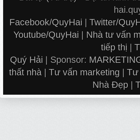
hai.q
Facebook/QuyHai
|
Twitter/Quy
Youtube/QuyHai
|
Nhà tư vấn m
tiếp thị
|
T
Quý Hải
| Sponsor:
MARKETING
thất nhà
|
Tư vấn marketing
|
Tư
Nhà Đẹp
|
T