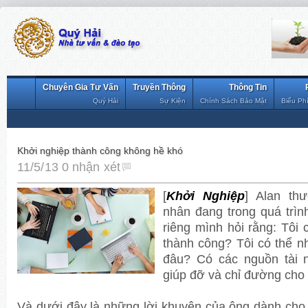
Chuyên Gia Tư Vấn
Truyền Thông
Thông Tin
Quý Hải
Sự Kiện
Chính Sách Bảo Mật
Biểu Ph
Khởi nghiệp thành công không hề khó
11/5/13
0 nhận xét
[
Khởi Nghiệp
] Alan th
nhân đang trong quá trìn
riêng mình hỏi rằng: Tôi
thành công? Tôi có thể 
đâu? Có các nguồn tài 
giúp đỡ và chỉ đường cho 
Và dưới đây là những lời khuyên của ông dành ch