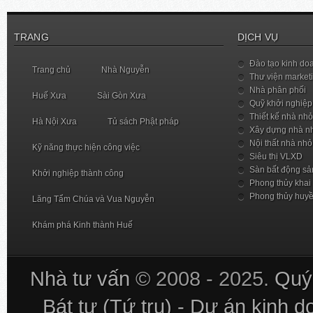
TRANG
DỊCH VỤ
Đào tạo kinh do
Trang chủ
Nhà Nguyễn
Thư viện market
Nhà phân phối
Huế Xưa
Sài Gòn Xưa
Quỹ khởi nghiệp
Thiết kế nhà nhỏ
Hà Nội Xưa
Tủ sách Phật pháp
Xây dựng nhà n
Nội thất nhà nhỏ
Kỹ năng thực hiện công việc
Siêu thị VLXD
Sàn bất động sả
Khởi nghiệp thành công
Phong thủy khai
Phong thủy huy
Lăng Tẩm Chúa và Vua Nguyễn
Khám phá Kinh thành Huế
Nhà tư vấn
© 2008 - 2025.
Quý 
Bát tự (Tứ trụ) - Dự án kinh 