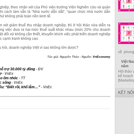
nghiệp, theo nhận xét của Phó viện trưởng Viện Nghiên cứu và quản
thì cách làm vẫn là “Nhà nước dẫn dắt”, “quan chức nhà nước dẫn
chứ không phải toàn nền kinh tế.
m xét giảm thuế thu nhập doanh nghiệp, thì ở hội thảo vừa diễn ra
rằng việc đưa ra hai mức thuế suất khác nhau (mức 20% cho doanh
ệt đối xử không cần thiết, khuyến khích việc phát triển doanh nghiệp
ức cạnh tranh không cao.
âu hỏi, doanh nghiệp Việt vì sao không lớn được?
về phong 
Tác giả: Nguyên Thảo - Nguồn:
VnEconomy
Việt Na
năm
hỗ trợ 30.000 tỷ đồng
-
ĐV
Hội thảo 
ợ
- VnEx
kế hoạch 
eo ốm nhóc
- TT
[Marketin
c sống
- VnEx
ểu: “Biết rồi, khổ lắm…”
- VnEc
KẾT NỐ