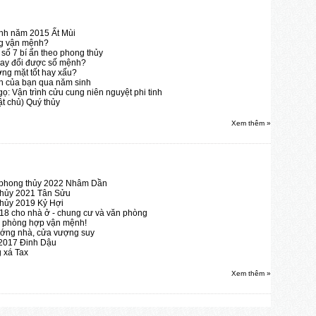
nh năm 2015 Ất Mùi
ng vận mệnh?
số 7 bí ẩn theo phong thủy
 thay đổi được số mệnh?
ng mặt tốt hay xấu?
h của bạn qua năm sinh
: Vận trình cửu cung niên nguyệt phi tinh
t chủ) Quý thủy
Xem thêm »
n phong thủy 2022 Nhâm Dần
thủy 2021 Tân Sửu
thủy 2019 Kỷ Hợi
18 cho nhà ở - chung cư và văn phòng
n phòng hợp vận mệnh!
ướng nhà, cửa vượng suy
2017 Đinh Dậu
 xá Tax
Xem thêm »