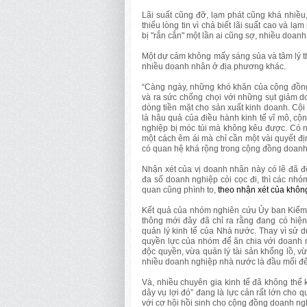
Lãi suất cũng đỡ, lạm phát cũng khá nhiề
thiếu lòng tin vì chả biết lãi suất cao và lạ
bị "rắn cắn" một lần ai cũng sợ, nhiều doan
Một dự cảm không mấy sáng sủa và tâm lý th
nhiều doanh nhân ở địa phương khác.
“Càng ngày, những khó khăn của cộng đồn
và ra sức chống chọi với những sụt giảm doa
dòng tiền mặt cho sản xuất kinh doanh. Cộ
là hậu quả của điều hành kinh tế vĩ mô, cộ
nghiệp bị móc túi mà không kêu được. Có n
một cách êm ái mà chỉ cần một vài quyết đ
có quan hệ khá rộng trong cộng đồng doanh 
Nhận xét của vị doanh nhân này có lẽ đã độ
đa số doanh nghiệp còi cọc đi, thì các nhóm
quan cũng phình to,
theo nhận xét của không 
Kết quả của nhóm nghiên cứu Ủy ban Kiểm 
thông mới đây đã chỉ ra rằng đang có hiện
quản lý kinh tế của Nhà nước. Thay vì sử d
quyền lực của nhóm để ăn chia với doanh ng
độc quyền, vừa quản lý tài sản khổng lồ, vừ
nhiều doanh nghiệp nhà nước là đầu mối để 
Và, nhiều chuyên gia kinh tế đã không thể 
dây vụ lợi đó” đang là lực cản rất lớn cho 
với cơ hội hồi sinh cho cộng đồng doanh n