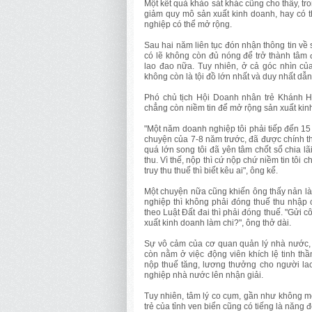
Một kết quả khảo sát khác cũng cho thấy, t
giảm quy mô sản xuất kinh doanh, hay có 
nghiệp có thể mở rộng.
Sau hai năm liên tục đón nhận thông tin về
có lẽ không còn đủ nóng để trở thành tâm
lao đao nữa. Tuy nhiên, ở cả góc nhìn của
không còn là tội đồ lớn nhất và duy nhất d
Phó chủ tịch Hội Doanh nhân trẻ Khánh H
chẳng còn niềm tin để mở rộng sản xuất kinh
"Một năm doanh nghiệp tôi phải tiếp đến 15 
chuyện của 7-8 năm trước, đã được chính tha
quá lớn song tôi đã yên tâm chốt sổ chia lãi
thu. Vì thế, nộp thì cứ nộp chứ niềm tin tôi 
truy thu thuế thì biết kêu ai", ông kể.
Một chuyện nữa cũng khiến ông thấy nản là
nghiệp thì không phải đóng thuế thu nhập 
theo Luật Đất đai thì phải đóng thuế. "Gửi cô
xuất kinh doanh làm chi?", ông thở dài.
Sự vô cảm của cơ quan quản lý nhà nước, 
còn nằm ở việc động viên khích lệ tinh th
nộp thuế tăng, lương thưởng cho người lao
nghiệp nhà nước lên nhận giải.
Tuy nhiên, tâm lý co cụm, gần như không m
trẻ của tỉnh ven biển cũng có tiếng là năng