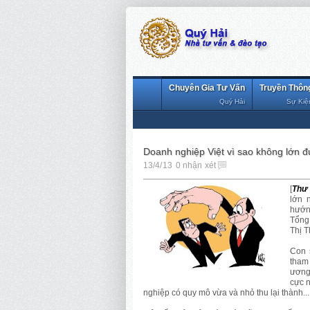
Chuyên Gia Tư Vấn
Truyền Thôn
Quý Hải
Sự Kiệ
Doanh nghiệp Việt vì sao không lớn 
13/4/13
0 nhận xét
[
Thư 
lớn 
hướn
Tổng
Thị T
Con 
tham
ương
cực n
nghiệp có quy mô vừa và nhỏ thu lại thành..