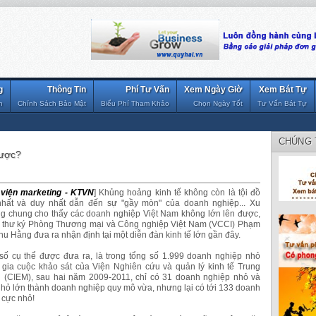
g
Thông Tin
Phí Tư Vấn
Xem Ngày Giờ
Xem Bát Tự
n
Chính Sách Bảo Mật
Biểu Phí Tham Khảo
Chọn Ngày Tốt
Tư Vấn Bát Tự
CHÚNG 
được?
viện marketing - KTVN
] Khủng hoảng kinh tế không còn là tội đồ
nhất và duy nhất dẫn đến sự "gầy mòn" của doanh nghiệp... Xu
g chung cho thấy các doanh nghiệp Việt Nam không lớn lên được,
 thư ký Phòng Thương mại và Công nghiệp Việt Nam (VCCI) Phạm
hu Hằng đưa ra nhận định tại một diễn đàn kinh tế lớn gần đây.
số cụ thể được đưa ra, là trong tổng số 1.999 doanh nghiệp nhỏ
 gia cuộc khảo sát của Viện Nghiên cứu và quản lý kinh tế Trung
 (CIEM), sau hai năm 2009-2011, chỉ có 31 doanh nghiệp nhỏ và
hỏ lớn thành doanh nghiệp quy mô vừa, nhưng lại có tới 133 doanh
. cực nhỏ!