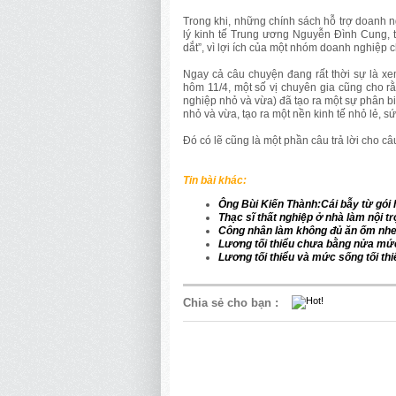
Trong khi, những chính sách hỗ trợ doanh 
lý kinh tế Trung ương Nguyễn Đình Cung, 
dắt”, vì lợi ích của một nhóm doanh nghiệp 
Ngay cả câu chuyện đang rất thời sự là xe
hôm 11/4, một số vị chuyên gia cũng cho 
nghiệp nhỏ và vừa) đã tạo ra một sự phân bi
nhỏ và vừa, tạo ra một nền kinh tế nhỏ lẻ, s
Đó có lẽ cũng là một phần câu trả lời cho c
Tin b
ài khác:
Ông Bùi Kiến Thành:Cái bẫy từ gói 
Thạc sĩ thất nghiệp ở nhà làm nội tr
Công nhân làm không đủ ăn ốm nh
Lương tối thiểu chưa bằng nửa mứ
Lương tối thiểu và mức sống tối thi
Chia sẻ cho bạn
: