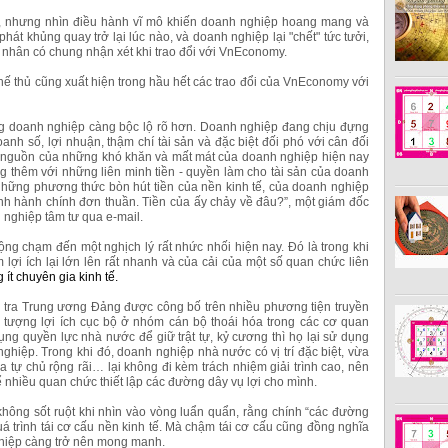
u, nhưng nhìn điều hành vĩ mô khiến doanh nghiệp hoang mang và
m phát khủng quay trở lại lúc nào, và doanh nghiệp lại "chết" tức tưởi,
h nhân có chung nhận xét khi trao đổi với VnEconomy.
ế thủ cũng xuất hiện trong hầu hết các trao đổi của VnEconomy với
g doanh nghiệp càng bộc lộ rõ hơn. Doanh nghiệp đang chịu đựng
nh số, lợi nhuận, thậm chí tài sản và đặc biệt đối phó với cân đối
i nguồn của những khó khăn và mất mát của doanh nghiệp hiện nay
ng thêm với những liên minh tiền - quyền làm cho tài sản của doanh
hững phương thức bòn hút tiền của nền kinh tế, của doanh nghiệp
ịnh hành chính đơn thuần. Tiền của ấy chảy về đâu?”, một giám đốc
nghiệp tâm tư qua e-mail.
ng chạm đến một nghịch lý rất nhức nhối hiện nay. Đó là trong khi
 lợi ích lại lớn lên rất nhanh và của cải của một số quan chức liên
ít chuyên gia kinh tế.
tra Trung ương Đảng được công bố trên nhiều phương tiện truyền
 tượng lợi ích cục bộ ở nhóm cán bộ thoái hóa trong các cơ quan
ụng quyền lực nhà nước để giữ trật tự, kỷ cương thì họ lại sử dụng
hiệp. Trong khi đó, doanh nghiệp nhà nước có vị trí đặc biệt, vừa
a tự chủ rộng rãi… lại không đi kèm trách nhiệm giải trình cao, nên
nhiều quan chức thiết lập các đường dây vụ lợi cho mình.
không sốt ruột khi nhìn vào vòng luẩn quẩn, rằng chính “các đường
quá trình tái cơ cấu nền kinh tế. Mà chậm tái cơ cấu cũng đồng nghĩa
ghiệp càng trở nên mong manh.