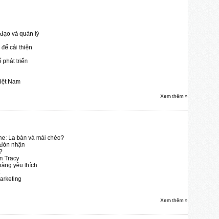
đạo và quản lý
để cải thiện
 phát triển
Việt Nam
Xem thêm »
ine: La bàn và mái chèo?
 đón nhận
?
an Tracy
hàng yêu thích
arketing
Xem thêm »