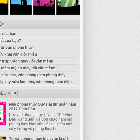
IỂM
 của bạn
hà của bạn?
 tư vấn phong thủy
y khai vận giới thiệu
ứ trụ): Cách thay đổi vận mệnh
u thẩm mỹ có thay đổi vận mệnh?
 sửa nhà, văn phòng theo phong thủy
ủy xây sửa làm nhà, văn phòng toàn diện
IỀU NHẤT
Nhà phong thủy Quý Hải dự đoán năm
2017 Đinh Dậu
[ Tư vấn phong thủy ] Năm 2017 Đinh
Dậu đang đến, để đón chào năm mới,
phong thủy khai vận sẽ cung cấp một
số ý tưởng về phong thủy hu...
Tư vấn phong thủy khai vận là gì?