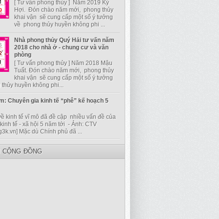
[ Tư vấn phong thủy ] Năm 2019 Kỷ
Hợi. Đón chào năm mới, phong thủy
khai vận sẽ cung cấp một số ý tưởng
về phong thủy huyền không phi ...
Nhà phong thủy Quý Hải tư vấn năm
2018 cho nhà ở - chung cư và văn
phòng
[ Tư vấn phong thủy ] Năm 2018 Mậu
Tuất. Đón chào năm mới, phong thủy
khai vận sẽ cung cấp một số ý tưởng
thủy huyền không phi...
m: Chuyên gia kinh tế “phê” kế hoạch 5
về kinh tế vĩ mô đã đề cập nhiều vấn đề của
kinh tế - xã hội 5 năm tới - Ảnh: CTV
g3k.vn] Mặc dù Chính phủ đã ...
I CỘNG ĐỒNG