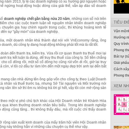
rong năm 2013, tỷ lệ các doanh nghiệp có xu hướng giữ nguyên hoặc
thể ngừng hoạt động hoặc đóng cửa giải thể, vẫn áp đảo số doanh
 số
doanh nghiệp chết gần bằng nửa 20 năm
, những con số nói trên
TIÊU Đ
 điểm cho các cuộc tranh luận về nguyên nhân khiến doanh nghiệp
 chuyên gia hay chính người trong cuộc, thì khủng hoảng kinh tế
Vận mệnh
ẫn đến sự "gầy mòn" của doanh nghiệp.
Hướng n
òa, một doanh nhân khá thành đạt nói với VnEconomy rằng, ông
Quy trình
 doanh, dù công ty đang hoạt động không phải tốt mà là rất tốt.
Phong thủ
đoàn đến thanh tra, kiểm tra. Vừa rồi cơ quan thanh tra thuế moi lại
Bát tự (t
nh tra kết luận là đúng, để truy thu thuế của công ty. Số tiền chẳng
 cho cổ đông rồi, một số cổ đông họ cũng rút vốn đi rồi, giờ lại truy
Giải phẩ
chả còn, vì tôi cứ đầu tư làm lớn đến một ngày đẹp trời anh lại đến bắt
Cách xây
Phong th
 mang căn nhà đứng tên ông góp vốn cho công ty, theo Luật Doanh
cá nhân và thuế trước bạ, nhưng Sở Tài nguyên và Môi trường nói
XEM NH
ng văn lên sở thì êm ru không trả lời gì hết, vậy tôi còn mở rộng sản
theo một vị phó chủ tịch khác của Hội Doanh nhân trẻ Khánh Hòa
ần qua khen thưởng doanh nhân tiêu biểu. Trong khi doanh nghiệp
 động cũng tăng... thì không thấy đâu, mà rốt cuộc chỉ thấy doanh
ở rộng sản xuất kinh doanh của mấy trăm hội viên Hội Doanh nhân
 động này không hẳn vì những câu chuyện cụ thể như vậy.