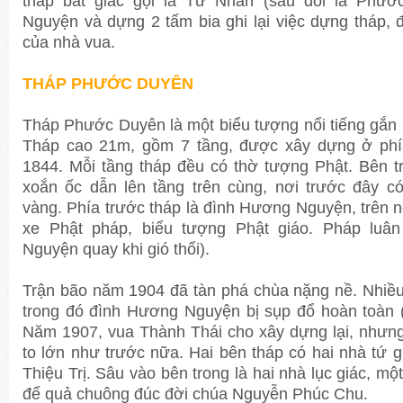
tháp bát giác gọi là Từ Nhân (sau đổi là Phướ
Nguyện và dựng 2 tấm bia ghi lại việc dựng tháp, 
của nhà vua.
THÁP PHƯỚC DUYÊN
Tháp Phước Duyên là một biểu tượng nổi tiếng gắn 
Tháp cao 21m, gồm 7 tầng, được xây dựng ở phí
1844. Mỗi tầng tháp đều có thờ tượng Phật. Bên t
xoắn ốc dẫn lên tầng trên cùng, nơi trước đây c
vàng. Phía trước tháp là đình Hương Nguyện, trên 
xe Phật pháp, biểu tượng Phật giáo. Pháp luân
Nguyện quay khi gió thổi).
Trận bão năm 1904 đã tàn phá chùa nặng nề. Nhiều 
trong đó đình Hương Nguyện bị sụp đổ hoàn toàn (
Năm 1907, vua Thành Thái cho xây dựng lại, nhưn
to lớn như trước nữa. Hai bên tháp có hai nhà tứ gi
Thiệu Trị. Sâu vào bên trong là hai nhà lục giác, mộ
để quả chuông đúc đời chúa Nguyễn Phúc Chu.