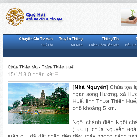
Chuyên Gia Tư Vấn
Truyền Thông
Thông Tin
Quý Hải
Sự Kiện
Chính Sách Bảo Mật
Biểu Ph
Chùa Thiên Mụ - Thừa Thiên Huế
15/1/13
0 nhận xét
[
Nhà Nguyễn
]
Chùa tọa lạ
ngạn sông Hương, xã Hươ
Huế, tỉnh Thừa Thiên Huế,
phố khoảng 5 km.
Ngôi chánh điện Ngôi c
(1601), chúa Nguyễn Ho
tuần du, đã đặt chân đến đây, thấy phong cảnh tuyệt