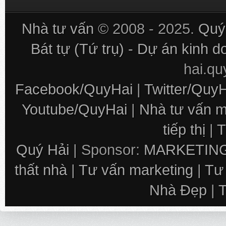
Nhà tư vấn
© 2008 - 2025.
Quý 
Bát tự (Tứ trụ) - Dự án kinh 
hai.q
Facebook/QuyHai
|
Twitter/Quy
Youtube/QuyHai
|
Nhà tư vấn m
tiếp thị
|
T
Quý Hải
| Sponsor:
MARKETING
thất nhà
|
Tư vấn marketing
|
Tư
Nhà Đẹp
|
T