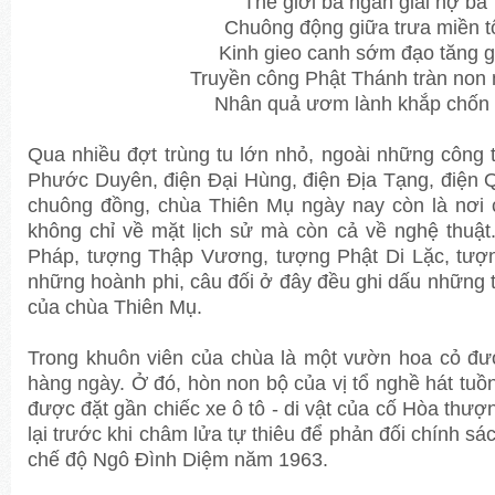
Thế giới ba ngàn giải nợ ba
Chuông động giữa trưa miền t
Kinh gieo canh sớm đạo tăng g
Truyền công Phật Thánh tràn non
Nhân quả ươm lành khắp chốn
Qua nhiều đợt trùng tu lớn nhỏ, ngoài những công t
Phước Duyên, điện Đại Hùng, điện Địa Tạng, điện Q
chuông đồng, chùa Thiên Mụ ngày nay còn là nơi c
không chỉ về mặt lịch sử mà còn cả về nghệ thuậ
Pháp, tượng Thập Vương, tượng Phật Di Lặc, tượn
những hoành phi, câu đối ở đây đều ghi dấu những t
của chùa Thiên Mụ.
Trong khuôn viên của chùa là một vườn hoa cỏ đư
hàng ngày. Ở đó, hòn non bộ của vị tổ nghề hát tu
được đặt gần chiếc xe ô tô - di vật của cố Hòa th
lại trước khi châm lửa tự thiêu để phản đối chính sá
chế độ Ngô Đình Diệm năm 1963.