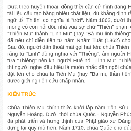
Dựa theo huyền thoại, đồng thời căn cứ hình dạng H
tài liệu cấu tạo bằng nhiều chất liệu, đủ khẳng định 
ngữ tố "Thiên" có nghĩa là "trời". Năm 1862, dưới 
mong có con nối dõi, nhà vua sợ chữ "Thiên" phạm 
"Thiên Mụ" thành "Linh Mụ" (hay "Bà mụ linh thiêng
đã nêu chỉ diễn tiến từ năm Nhâm Tuất (1862) cho
Sau đó, người dân thoải mái gọi hai tên: chùa Thiên
rằng từ "Linh" đồng nghĩa với "Thiêng", âm người H
tựa "Thiêng" nên khi người Huế nói "Linh Mụ", "Th
thì người nghe đều hiểu là muốn nhắc đến ngôi chù
đặt tên cho chùa là Tiên Mụ (hay "Bà mụ thần tiên
được giới nghiên cứu chấp nhận.
KIẾN TRÚC
Chùa Thiên Mụ chính thức khởi lập năm Tân Sửu (
Nguyễn Hoàng. Dưới thời chúa Quốc - Nguyễn Phúc
đà phát triển và hưng thịnh của Phật giáo xứ Đàn
dựng lại quy mô hơn. Năm 1710, chúa Quốc cho đúc