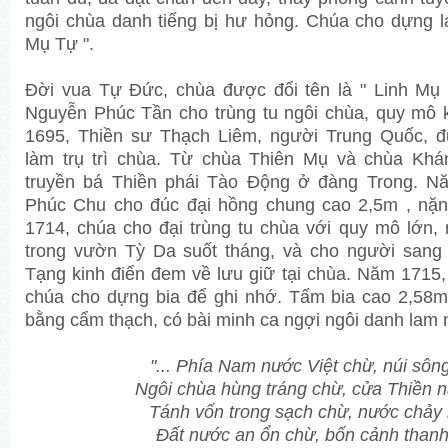
ngôi chùa danh tiếng bị hư hỏng. Chúa cho dựng lạ
Mụ Tự ".
Đời vua Tự Đức, chùa được đổi tên là " Linh Mụ
Nguyễn Phúc Tần cho trùng tu ngôi chùa, quy mô 
1695, Thiền sư Thạch Liêm, người Trung Quốc, 
làm trụ trì chùa. Từ chùa Thiên Mụ và chùa Khá
truyền bá Thiền phái Tào Động ở đàng Trong. N
Phúc Chu cho đúc đại hồng chung cao 2,5m , nặ
1714, chúa cho đại trùng tu chùa với quy mô lớn,
trong vườn Tỳ Da suốt tháng, và cho người sang
Tạng kinh điển đem về lưu giữ tại chùa. Năm 1715,
chúa cho dựng bia để ghi nhớ. Tấm bia cao 2,58m,
bằng cẩm thạch, có bài minh ca ngợi ngôi danh lam 
"... Phía Nam nước Việt chừ, núi sôn
Ngôi chùa hùng tráng chừ, cửa Thiền 
Tánh vốn trong sạch chừ, nước chảy 
Đất nước an ổn chừ, bốn cảnh thanh