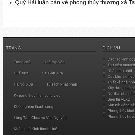
Quý Hải luận bàn về phong thủy thương xá T
TRANG
DỊCH VỤ
Đào tạo kinh do
Trang chủ
Nhà Nguyễn
Thư viện market
Nhà phân phối
Huế Xưa
Sài Gòn Xưa
Quỹ khởi nghiệp
Thiết kế nhà nhỏ
Hà Nội Xưa
Tủ sách Phật pháp
Xây dựng nhà n
Nội thất nhà nhỏ
Kỹ năng thực hiện công việc
Siêu thị VLXD
Sàn bất động sả
Khởi nghiệp thành công
Phong thủy khai
Phong thủy huy
Lăng Tẩm Chúa và Vua Nguyễn
Khám phá Kinh thành Huế