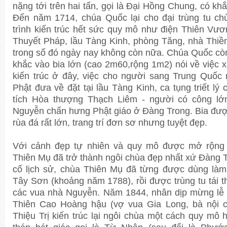
nặng tới trên hai tấn, gọi là Đại Hồng Chung, có khắ
Đến năm 1714, chúa Quốc lại cho đại trùng tu ch
trình kiến trúc hết sức quy mô như điện Thiên Vươ
Thuyết Pháp, lầu Tàng Kinh, phòng Tăng, nhà Thiền
trong số đó ngày nay không còn nữa. Chúa Quốc còn 
khắc vào bia lớn (cao 2m60,rộng 1m2) nói về việc 
kiến trúc ở đây, việc cho người sang Trung Quốc
Phật đưa về đặt tại lầu Tàng Kinh, ca tụng triết lý 
tích Hòa thượng Thạch Liêm - người có công lớn
Nguyễn chấn hưng Phật giáo ở Đàng Trong. Bia được
rùa đá rất lớn, trang trí đơn sơ nhưng tuyệt đẹp.
Với cảnh đẹp tự nhiên và quy mô được mở rộng 
Thiên Mụ đã trở thành ngôi chùa đẹp nhất xứ Đàng T
cố lịch sử, chùa Thiên Mụ đã từng được dùng làm
Tây Sơn (khoảng năm 1788), rồi được trùng tu tái thi
các vua nhà Nguyễn. Năm 1844, nhân dịp mừng lễ 
Thiên Cao Hoàng hậu (vợ vua Gia Long, bà nội củ
Thiệu Trị kiến trúc lại ngôi chùa một cách quy mô