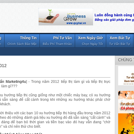
g
Thông Tin
Phí Tư Vấn
Xem Ngày Giờ
Xem Bát Tự
n
Chính Sách Bảo Mật
Biểu Phí Tham Khảo
Chọn Ngày Tốt
Tư Vấn Bát Tự
CHÚNG 
2012
ấn Marketing4u
] - Trong năm 2012 tiếp thị làm gì và tiếp thị trực
 làm gì???
xu hướng tiếp thị cũng giống như một chiếc máy bay, có xu hướng
đã sẵn sàng để cất cánh trong khi những xu hướng khác phải chờ
 khách.
iới thiệu với các bạn 10 xu hướng tiếp thị hàng đầu trong năm 2012
heo đó những đánh giá liệu xu hướng đó đã sẵn sàng “cất cánh” và
 đáng để bạn bỏ thời gian và tiền bạc vào đó hay vẫn đang “chờ
” và chỉ nên thử cho biết.