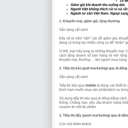
10 đ
Giảm giá khi doanh thu xuống dóc
Người Việt không thích rủi ro và rấ
Ngành tư vấn Việt Nam: Ngoại sang
1. Khuyến mại, giảm giá, tặng thưởng
Sẵn sàng cất cánh
Đây sẽ là năm “săn” các đồ giảm giá, khuy
đang có trong tay nhiều công cụ để “khảo” g
Vì thế, bạn hãy tung ra những khuyến mại “
cách tăng doanh số bán hàng và mở rộng 
khuyến mại, thưởng…. khi người mua hàng s
2. Tiếp thị kéo (pull marketing) qua di động
Sẵn sàng cất cánh
Tiếp thị kéo qua
mobile
là dùng các thiết bị
thích ham muốn mua sản phẩm/dịch vụ trong 
Sử dụng tiếp thị kéo qua di đông bằng cách đ
thống. Chẳng hạn, yêu cầu khách hàng nhắn
coupon từ một ấn phẩm.
3. Tiếp thị đẩy (push marketing) qua di độn
Còn chờ thêm khách