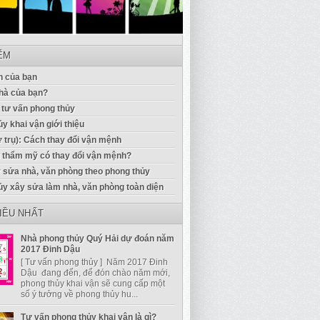
IỂM
 của bạn
hà của bạn?
 tư vấn phong thủy
y khai vận giới thiệu
ứ trụ): Cách thay đổi vận mệnh
u thẩm mỹ có thay đổi vận mệnh?
 sửa nhà, văn phòng theo phong thủy
ủy xây sửa làm nhà, văn phòng toàn diện
IỀU NHẤT
Nhà phong thủy Quý Hải dự đoán năm
2017 Đinh Dậu
[ Tư vấn phong thủy ] Năm 2017 Đinh
Dậu đang đến, để đón chào năm mới,
phong thủy khai vận sẽ cung cấp một
số ý tưởng về phong thủy hu...
Tư vấn phong thủy khai vận là gì?