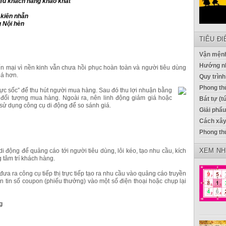
iều khách hàng khao khát
t kiên nhẫn
 Nội hèn
TIÊU Đ
Vận mệnh
Hướng n
ến mại vì nền kinh vẫn chưa hồi phục hoàn toàn và người tiêu dùng
iá hơn.
Quy trình
Phong thủ
cực sốc” để thu hút người mua hàng. Sau đó thu lợi nhuận bằng
đối tượng mua hàng. Ngoài ra, nên linh động giảm giá hoặc
Bát tự (t
ử dụng công cụ di động để so sánh giá.
Giải phẩ
Cách xây
Phong th
XEM NH
 di động để quảng cáo tới người tiêu dùng, lôi kéo, tạo nhu cầu, kích
tâm trí khách hàng.
ưa ra công cụ tiếp thị trực tiếp tạo ra nhu cầu vào quảng cáo truyền
 tin số coupon (phiếu thưởng) vào một số điện thoại hoặc chụp lại
g