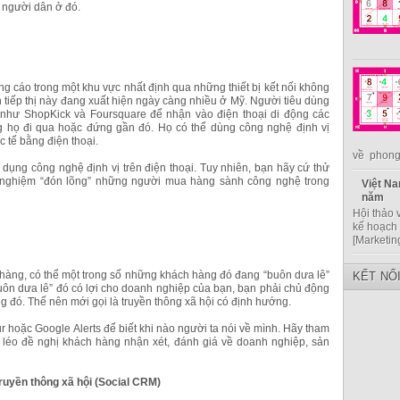
i người dân ở đó.
ảng cáo trong một khu vực nhất định qua những thiết bị kết nối không
h tiếp thị này đang xuất hiện ngày càng nhiều ở Mỹ. Người tiêu dùng
 như ShopKick và Foursquare để nhận vào điện thoại di động các
 họ đi qua hoặc đứng gần đó. Họ có thể dùng công nghệ định vị
c tế bằng điện thoại.
về phong 
 dụng công nghệ định vị trên điện thoại. Tuy nhiên, bạn hãy cứ thử
h nghiệm “đón lõng” những người mua hàng sành công nghệ trong
Việt Na
năm
Hội thảo 
kế hoạch 
[Marketin
àng, có thể một trong số những khách hàng đó đang “buôn dưa lê”
KẾT NỐ
uôn dưa lê” đó có lợi cho doanh nghiệp của bạn, bạn phải chủ động
đó. Thế nên mới gọi là truyền thông xã hội có định hướng.
hoặc Google Alerts để biết khi nào người ta nói về mình. Hãy tham
 léo đề nghị khách hàng nhận xét, đánh giá về doanh nghiệp, sản
ruyền thông xã hội (Social CRM)