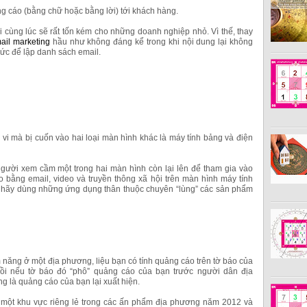
ảng cáo (bằng chữ hoặc bằng lời) tới khách hàng.
 cùng lúc sẽ rất tốn kém cho những doanh nghiệp nhỏ. Vì thế, thay
ail marketing
hầu như không đáng kể trong khi nội dung lại không
sức để lập danh sách email.
 vi mà bị cuốn vào hai loại màn hình khác là máy tính bảng và điện
người xem cầm một trong hai màn hình còn lại lên để tham gia vào
bằng email, video và truyền thông xã hội trên màn hình máy tính
, hãy dùng những ứng dụng thân thuộc chuyên “lùng” các sản phẩm
năng ở một địa phương, liệu bạn có tính quảng cáo trên tờ báo của
ồi nếu tờ báo đó “phô” quảng cáo của bạn trước người dân địa
g là quảng cáo của bạn lại xuất hiện.
 một khu vực riêng lẻ trong các ấn phẩm địa phương năm 2012 và