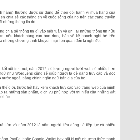
h hàng) thường được sử dụng để theo dõi hành vi mua hàng của
en chia sẻ các thông tin về cuộc sống của họ trên các trang truyền
õi những thông tin đó.
g chia sẻ thông tin gì vào mỗi tuần và ghi lại những thông tin hữu
ạn, nếu khách hàng của bạn đang bàn về kế hoạch nghỉ hè trên
 ra những chương trình khuyến mại liên quan đến kì nghỉ đó.
có kết nối internet, năm 2012, số lượng người lướt web sẽ nhiều hơn
ngữ như WordLens cũng sẽ giúp người ta dễ dàng truy cập và đọc
o nước ngoài bằng chính ngôn ngữ bản địa của họ.
thế giới, trước hết hãy xem khách truy cập vào trang web của mình
tạo ra những sản phẩm, dịch vụ phù hợp với thị hiếu của những đất
 khác.
 rất lớn và năm 2012 là năm người tiêu dùng sẽ tiếp tục có nhiều
 bằng PayPal hoặc Google Wallet hay bất kì một phương thức thanh