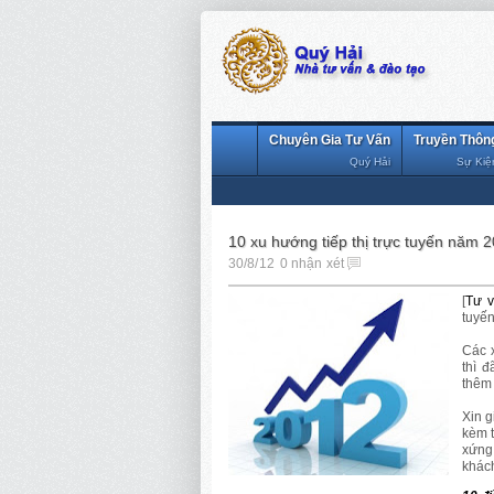
Chuyên Gia Tư Vấn
Truyền Thôn
Quý Hải
Sự Kiệ
10 xu hướng tiếp thị trực tuyến năm 
30/8/12
0 nhận xét
[
Tư v
tuyến
Các 
thì 
thêm
Xin g
kèm t
xứng
khách