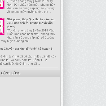
[ Tư vấn phong thủy ] Năm 2019 Kỷ
Hợi. Đón chào năm mới, phong thủy
khai vận sẽ cung cấp một số ý tưởng
về phong thủy huyền không phi ...
Nhà phong thủy Quý Hải tư vấn năm
2018 cho nhà ở - chung cư và văn
phòng
[ Tư vấn phong thủy ] Năm 2018 Mậu
Tuất. Đón chào năm mới, phong thủy
khai vận sẽ cung cấp một số ý tưởng
thủy huyền không phi...
m: Chuyên gia kinh tế “phê” kế hoạch 5
về kinh tế vĩ mô đã đề cập nhiều vấn đề của
kinh tế - xã hội 5 năm tới - Ảnh: CTV
g3k.vn] Mặc dù Chính phủ đã ...
I CỘNG ĐỒNG