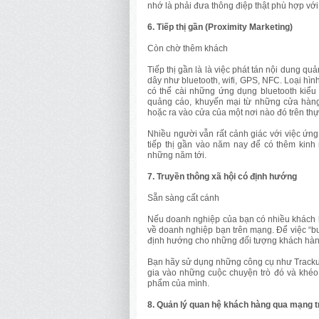
nhớ là phải đưa thông điệp thật phù hợp vớ
6. Tiếp thị gần (Proximity Marketing)
Còn chờ thêm khách
Tiếp thị gần là là việc phát tán nội dung qu
dây như bluetooth, wifi, GPS, NFC. Loại hìn
có thể cài những ứng dụng bluetooth kiểu
quảng cáo, khuyến mại từ những cửa hàng
hoặc ra vào cửa của một nơi nào đó trên thự
Nhiều người vẫn rất cảnh giác với việc ứng
tiếp thị gần vào năm nay để có thêm kin
những năm tới.
7. Truyền thông xã hội có định hướng
Sẵn sàng cất cánh
Nếu doanh nghiệp của bạn có nhiều khách h
về doanh nghiệp bạn trên mạng. Để việc “b
định hướng cho những đối tượng khách hàng 
Bạn hãy sử dụng những công cụ như Trackur 
gia vào những cuộc chuyện trò đó và khéo
phẩm của mình.
8. Quản lý quan hệ khách hàng qua mạng t