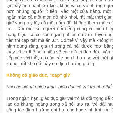
lại thấy anh hành xử kiểu khác và có vẻ những ngư
hơn những người ít tiền. Vào một cửa hàng, một n
ngần mặc cả một món đồ nhỏ nhoi, rất mất thời gian,
gia" vung tay lấy cả một nắm đồ, không thèm mặc cả
trả... Rồi một số người nổi tiếng cũng có biểu hi
hàng hiệu, có cô còn ngang nhiên đưa ra "tuyên n
tiền thì cạp đất mà ăn à!". Có thể vì vậy mà không í
hình dung rằng, giá trị trong xã hội được "đo" bằ
thầy cô có thể nói nhiều về các giá trị đạo đức, văn
tiếp xúc với thầy cô của các bạn ít hơn so với thời g
xã hội, rất khó để thầy cô định hướng giá trị.
Không có giáo dục, "cạp" gì?
Khi các giá trị nhiễu loạn, giáo dục có vai trò như th
Trong ngắn hạn, giáo dục giữ vai trò là đối trọng để
lạc do khủng hoảng trong xã hội tạo ra. Về dài hạ
công tác định hướng dài hơi cho học sinh khi còn 