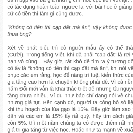
có tác dụng hoàn toàn ngược lại với bài học ở giản
cứ có tiền thì làm gì cũng được.
"Không có tiền thì cạp đất mà ăn", vậy không được gi
thưa ông?
Xét về phát biểu thì cô người mẫu ấy có thể thà
(Cười). Trong tiếng Việt, khi đã phải "cạp đất" là rơi
nạn vô cùng... Bây giờ, rất khó để tìm ra ý tương đ
cô ấy là "không có tiền thì cạp đất mà ăn", khi nói v
phục các em rằng, học để nâng trí tuệ, kiến thức của 
gia tăng cao hơn là chuyện không phải dễ. Vì cả nền 
năm Đổi mới vẫn là khai thác triệt để những tài nguyê
tăng chưa nhiều. Ví dụ như báo chí đang nói về c
nhưng giá tụt. Bên cạnh đó, người ta công bố số li
khi thu hoạch của lúa gạo là 15%. Bây giờ làm sao
dân và các em là 15% ấy rất quý, hãy tìm cách g
còn 5%, thì một năm chúng ta có được thêm rất nhi
giá trị gia tăng từ việc học. Hoặc như ta mạnh về xuất