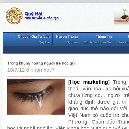
Chuyên Gia Tư Vấn
Truyền Thông
Thông Tin
Quý Hải
Sự Kiện
Chính Sách Bảo Mật
Biểu Ph
Trong khủng hoảng người trẻ học gì?
18/7/12
0 nhận xét
[
Học marketing
]
Trong 
thoái, văn hóa - xã hội x
chưa từng có… người trẻ
khẳng định được giá trị
giáo dục thế nào đối với
Việt Nam có cuộc trò c
Phương, Giám đốc Trun
học và nghề nghiệp, Viện Khoa học Giáo dục (Bộ GD