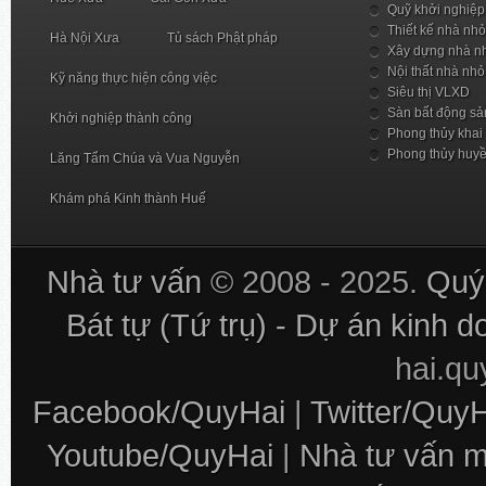
Quỹ khởi nghiệp
Thiết kế nhà nhỏ
Hà Nội Xưa
Tủ sách Phật pháp
Xây dựng nhà n
Nội thất nhà nhỏ
Kỹ năng thực hiện công việc
Siêu thị VLXD
Sàn bất động sả
Khởi nghiệp thành công
Phong thủy khai
Phong thủy huy
Lăng Tẩm Chúa và Vua Nguyễn
Khám phá Kinh thành Huế
Nhà tư vấn
© 2008 - 2025.
Quý 
Bát tự (Tứ trụ) - Dự án kinh 
hai.q
Facebook/QuyHai
|
Twitter/Quy
Youtube/QuyHai
|
Nhà tư vấn m