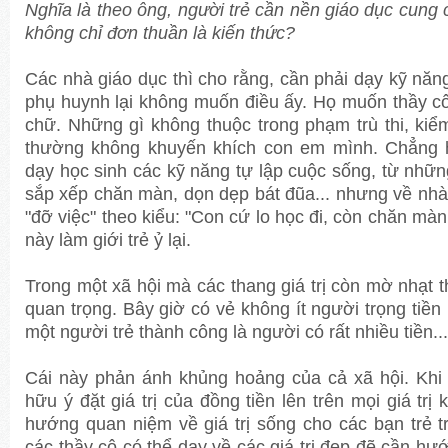
Nghĩa là theo ông, người trẻ cần nền giáo dục cung 
không chỉ đơn thuần là kiến thức?
Các nhà giáo dục thì cho rằng, cần phải dạy kỹ nă
phụ huynh lại không muốn điều ấy. Họ muốn thầy c
chữ. Những gì không thuộc trong phạm trù thi, kiể
thường không khuyến khích con em mình. Chẳng h
dạy học sinh các kỹ năng tự lập cuộc sống, từ nhữ
sắp xếp chăn màn, dọn dẹp bát đũa... nhưng về nhà
"đỡ việc" theo kiểu: "Con cứ lo học đi, còn chăn màn
này làm giới trẻ ỷ lại.
Trong một xã hội mà các thang giá trị còn mờ nhạt th
quan trọng. Bây giờ có vẻ không ít người trọng tiề
một người trẻ thành công là người có rất nhiều tiền...
Cái này phản ánh khủng hoảng của cả xã hội. Khi 
hữu ý đặt giá trị của đồng tiền lên trên mọi giá trị 
hướng quan niệm về giá trị sống cho các bạn trẻ t
các thầy cô có thể dạy về các giá trị đẹp đẽ cần h