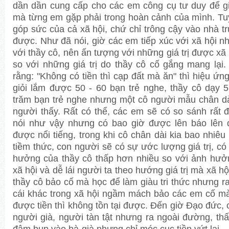
dần dần cung cấp cho các em công cụ tư duy để g
mà từng em gặp phải trong hoàn cảnh của mình. Tuy
góp sức của cả xã hội, chứ chỉ trông cậy vào nhà t
được. Như đã nói, giờ các em tiếp xúc với xã hội nh
với thầy cô, nên ấn tượng với những giá trị được xã
so với những giá trị do thầy cô cố gắng mang lại
rằng: "Không có tiền thì cạp đất mà ăn" thì hiệu ứng
giỏi lắm được 50 - 60 bạn trẻ nghe, thầy cô dạy 5
trăm bạn trẻ nghe nhưng một cô người mẫu chân dài
người thấy. Rất có thể, các em sẽ có so sánh rất 
nói như vậy nhưng có bao giờ được lên báo lên 
được nổi tiếng, trong khi cô chân dài kia bao nhiê
tiềm thức, con người sẽ có sự ước lượng giá trị, có
hưởng của thầy cô thấp hơn nhiều so với ảnh hưở
xã hội và dễ lái người ta theo hướng giá trị mà xã hộ
thầy cô bảo cố mà học để làm giàu tri thức nhưng r
cái khác trong xã hội ngầm mách bảo các em cố mà
được tiền thì không tồn tại được. Đến giờ Đạo đức,
người già, người tàn tật nhưng ra ngoài đường, th
đâm bụp vào bà già nhưng chỉ móc cục tiền vứt lại