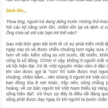
Sinh tồn...
Thưa ông, người trẻ đang đứng trước những thử thách
hỏi các kỹ năng sinh tồn, nhằm tồn tại và định vị cá
Ông chia sẻ với các bạn trẻ thế nào?
Sau một thời gian dài kinh tế có sự phát triển nhất đị
ngày nay có vẻ được chiều chuộng hơn ngày xưa. H
hơn về việc kiếm sống so với trước, tất nhiên, khô
cũng là số đông. Chính vì vậy, không ít người mất nă
xã hội hiện đại. Có lẽ, một nguyên nhân nằm ở đặc
khi còn được gọi là "con" thì luôn được mọi ngườ
chuộng, chăm bẵm... nên không ít người trẻ Việt có t
bạn đồng lứa ở nơi khác. Vậy nên, cũng chẳng p
hoảng, về cơ bản người trẻ Việt Nam thiếu kỹ năng 
sống hiện đại". Và thực sự đây là điều rất đáng q
sống phải được dạy ngay từ khi người ta bước chân