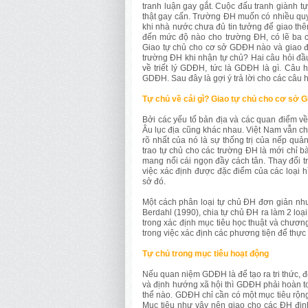
tranh luận gay gắt. Cuộc đấu tranh giành t
thật gay cấn. Trường ĐH muốn có nhiều quy
khi nhà nước chưa đủ tin tưởng để giao thê
đến mức độ nào cho trường ĐH, có lẽ ba câ
Giao tự chủ cho cơ sở GDĐH nào và giao đ
trường ĐH khi nhận tự chủ? Hai câu hỏi đầu
về triết lý GDĐH, tức là GDĐH là gì. Câu 
GDĐH. Sau đây là gợi ý trả lời cho các câu h
Tự chủ về cái gì? Giao tự chủ cho cơ sở 
Bởi các yếu tố bản địa và các quan điểm
Âu lục địa cũng khác nhau. Việt Nam vẫn 
rõ nhất của nó là sự thống trị của nếp quả
trao tự chủ cho các trường ĐH là mới chỉ b
mang nổi cái ngọn đầy cách tân. Thay đổi 
việc xác định được đặc điểm của các loại 
sở đó.
Một cách phân loại tự chủ ĐH đơn giản như
Berdahl (1990), chia tự chủ ĐH ra làm 2 loạ
trong xác định mục tiêu học thuật và chương
trong việc xác định các phương tiện để thực 
Tự chủ trong mục tiêu hoạt động
Nếu quan niệm GDĐH là để tạo ra tri thức, đ
và định hướng xã hội thì GDĐH phải hoàn to
thể nào. GDĐH chỉ cần có một mục tiêu rộng 
Mục tiêu như vậy nên giao cho các ĐH đị