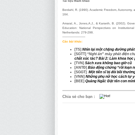
Tài liệu tham khảo
Berdahl, R. (1990). Academic Freedom, Autonomy, and
164.
Amaral, A., Jones,A.J., & Karseth, B. (2002). Gov
Education: National Perspectives on Institutiona
Netherlands: 279-298.
-------------------
Các bài khác:
[TS]
Nhìn lại một chặng đường phát
[SGTT]
“Nghi án” máy phát điện c
chất xúc tác?
Bài 2: Làm khoa học 
[TVN]
Sách xưa không bao giờ cũ
[ANTĐ]
Báo động chứng “rối loạn 
[SGGT]
Một tiến sĩ bị đòi bồi thư
[VNN]
Những phụ nữ học cách tự y
[BEE]
Quảng Ngãi: Đặt tên con mình
Chia sẻ cho bạn
: