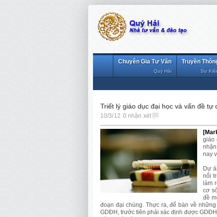
Chuyên Gia Tư Vấn
Truyền Thôn
Quý Hải
Sự Kiệ
Triết lý giáo dục đại học và vấn đề tự
10/3/12
0 nhận xét
[Mar
giáo
nhận 
nay 
Dự á
nổi t
làm 
cơ s
đề m
đoạn đại chúng. Thực ra, để bàn về những 
GDĐH, trước tiên phải xác định được GDĐH l