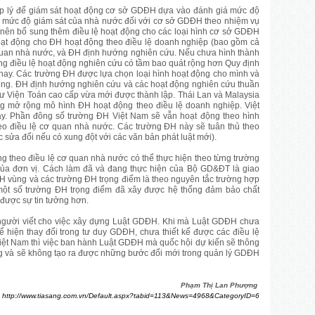
ợp lý để giám sát hoạt động cơ sở GDĐH dựa vào đánh giá mức độ
óa mức độ giám sát của nhà nước đối với cơ sở GDĐH theo nhiệm vụ
ên bổ sung thêm điều lệ hoạt động cho các loại hình cơ sở GDĐH
oạt động cho ĐH hoạt động theo điều lệ doanh nghiệp (bao gồm cả
 quan nhà nước, và ĐH định hướng nghiên cứu. Nếu chưa hình thành
g điều lệ hoạt động nghiên cứu có tầm bao quát rộng hơn Quy định
 nay. Các trường ĐH được lựa chọn loại hình hoạt động cho mình và
 động. ĐH định hướng nghiên cứu và các hoạt động nghiên cứu thuần
hư Viện Toán cao cấp vừa mới được thành lập. Thái Lan và Malaysia
g mở rộng mô hình ĐH hoạt động theo điều lệ doanh nghiệp. Việt
y. Phần đông số trường ĐH Việt Nam sẽ vẫn hoạt động theo hình
heo điều lệ cơ quan nhà nước. Các trường ĐH này sẽ tuân thủ theo
sửa đổi nếu có xung đột với các văn bản phát luật mới).
g theo điều lệ cơ quan nhà nước có thể thực hiện theo từng trường
của đơn vị. Cách làm đã và đang thực hiện của Bộ GD&ĐT là giao
H vùng và các trường ĐH trọng điểm là theo nguyên tắc trường hợp
 một số trường ĐH trọng điểm đã xây được hệ thống đảm bảo chất
 được sự tin tưởng hơn.
 người viết cho việc xây dựng Luật GDĐH. Khi mà Luật GDĐH chưa
 hiện thay đổi trong tư duy GDĐH, chưa thiết kế được các điều lệ
ệt Nam thì việc ban hành Luật GDĐH mà quốc hội dự kiến sẽ thông
ng và sẽ không tạo ra được những bước đổi mới trong quản lý GDĐH
Phạm Thị Lan Phượng
:
http://www.tiasang.com.vn/Default.aspx?tabid=113&News=4968&CategoryID=6