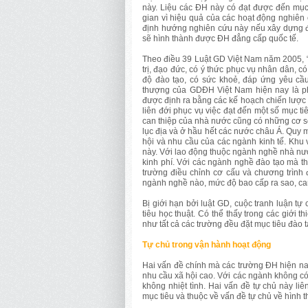
này. Liệu các ĐH này có đạt được đến mục 
gian vì hiệu quả của các hoạt động nghiên
định hướng nghiên cứu này nếu xây dựng đư
sẽ hình thành được ĐH đẳng cấp quốc tế.
Theo điều 39 Luật GD Việt Nam năm 2005, “
trị, đạo đức, có ý thức phục vụ nhân dân, c
độ đào tạo, có sức khoẻ, đáp ứng yêu cầu
thượng của GDĐH Việt Nam hiện nay là phụ
được định ra bằng các kế hoạch chiến lược 
liên đới phục vụ việc đạt đến một số mục 
can thiệp của nhà nước cũng có những cơ s
lục địa và ở hầu hết các nước châu Á. Quy m
hội và nhu cầu của các ngành kinh tế. Kh
này. Với lao động thuộc ngành nghề nhà nư
kinh phí. Với các ngành nghề đào tạo mà th
trường điều chỉnh cơ cấu và chương trình 
ngành nghề nào, mức độ bao cấp ra sao, can
Bị giới hạn bởi luật GD, cuộc tranh luận t
tiêu học thuật. Có thể thấy trong các giới 
như tất cả các trường đều đặt mục tiêu đào 
Tự chủ trong vận hành hoạt động
Hai vấn đề chính mà các trường ĐH hiện na
nhu cầu xã hội cao. Với các ngành không có
không nhiệt tình. Hai vấn đề tự chủ này li
mục tiêu và thuộc về vấn đề tự chủ về hình 