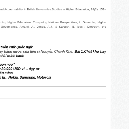
 Accountability in British Universities.Studies in Higher Education, 19(2), 151–
erning Higher Education: Comparing National Perspectives, in Governing Higher
l Governance, Amaral, A., Jones, A.J., & Karseth, B. (eds.). Dortrecht, the
 triển chữ Quốc ngữ
hạy bằng nước của tiến sĩ Nguyễn Chánh Khê:
Bài 1:Chất khử hay
phải minh bạch
ngôn ngữ”
ờng 20.000 USD vì… dạy tư
êu mình
 là... Nokia, Samsung, Motorola