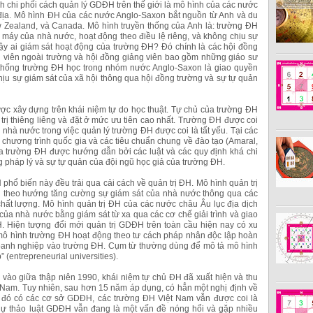
h chi phối cách quản lý GDĐH trên thế giới là mô hình của các nước
địa. Mô hình ĐH của các nước Anglo-Saxon bắt nguồn từ Anh và du
 Zealand, và Canada. Mô hình truyền thống của Anh là: trường ĐH
 máy của nhà nước, hoạt động theo điều lệ riêng, và không chịu sự
ậy ai giám sát hoạt động của trường ĐH? Đó chính là các hội đồng
 viên ngoài trường và hội đồng giảng viên bao gồm những giáo sư
hệ thống trường ĐH học trong nhóm nước Anglo-Saxon là giao quyền
ịu sự giám sát của xã hội thông qua hội đồng trường và sự tự quản
ợc xây dựng trên khái niệm tự do học thuật. Tự chủ của trường ĐH
 trị thiêng liêng và đặt ở mức ưu tiên cao nhất. Trường ĐH được coi
 nhà nước trong việc quản lý trường ĐH được coi là tất yếu. Tại các
chương trình quốc gia và các tiêu chuẩn chung về đào tạo (Amaral,
a trường ĐH được hướng dẫn bởi các luật và các quy định khá chi
 pháp lý và sự tự quản của đội ngũ học giả của trường ĐH.
 phổ biến này đều trải qua cải cách về quản trị ĐH. Mô hình quản trị
 theo hướng tăng cường sự giám sát của nhà nước thông qua các
 chất lượng. Mô hình quản trị ĐH của các nước châu Âu lục địa dịch
của nhà nước bằng giám sát từ xa qua các cơ chế giải trình và giao
. Hiện tượng đổi mới quản trị GDĐH trên toàn cầu hiện nay có xu
mô hình trường ĐH hoạt động theo tư cách pháp nhân độc lập hoàn
doanh nghiệp vào trường ĐH. Cụm từ thường dùng để mô tả mô hình
 (entrepreneurial universities).
 vào giữa thập niên 1990, khái niệm tự chủ ĐH đã xuất hiện và thu
t Nam. Tuy nhiên, sau hơn 15 năm áp dụng, có hẳn một nghị định về
 đó có các cơ sở GDĐH, các trường ĐH Việt Nam vẫn được coi là
dự thảo luật GDĐH vẫn đang là một vấn đề nóng hổi và gặp nhiều