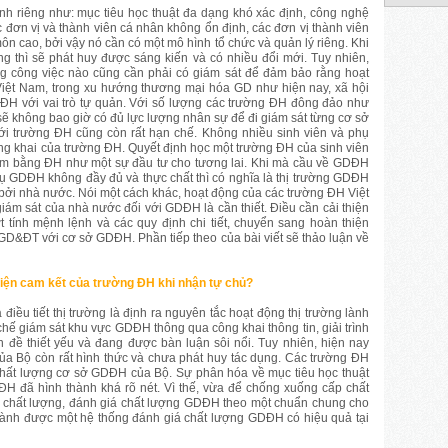
nh riêng như: mục tiêu học thuật đa dạng khó xác định, công nghệ
 đơn vị và thành viên cá nhân không ổn định, các đơn vị thành viên
môn cao, bởi vậy nó cần có một mô hình tổ chức và quản lý riêng. Khi
ng thì sẽ phát huy được sáng kiến và có nhiều đổi mới. Tuy nhiên,
ộng công việc nào cũng cần phải có giám sát để đảm bảo rằng hoạt
Việt Nam, trong xu hướng thương mại hóa GD như hiện nay, xã hội
ĐH với vai trò tự quản. Với số lượng các trường ĐH đông đảo như
ẽ không bao giờ có đủ lực lượng nhân sự để đi giám sát từng cơ sở
ới trường ĐH cũng còn rất hạn chế. Không nhiều sinh viên và phụ
g khai của trường ĐH. Quyết định học một trường ĐH của sinh viên
tấm bằng ĐH như một sự đầu tư cho tương lai. Khi mà cầu về GDĐH
 vụ GDĐH không đầy đủ và thực chất thì có nghĩa là thị trường GDĐH
 bởi nhà nước. Nói một cách khác, hoạt động của các trường ĐH Việt
iám sát của nhà nước đối với GDĐH là cần thiết. Điều cần cải thiện
 tính mệnh lệnh và các quy định chi tiết, chuyển sang hoàn thiện
 GD&ĐT với cơ sở GDĐH. Phần tiếp theo của bài viết sẽ thảo luận về
iện cam kết của trường ĐH khi nhận tự chủ?
điều tiết thị trường là định ra nguyên tắc hoạt động thị trường lành
chế giám sát khu vực GDĐH thông qua công khai thông tin, giải trình
 đề thiết yếu và đang được bàn luận sôi nổi. Tuy nhiên, hiện nay
a Bộ còn rất hình thức và chưa phát huy tác dụng. Các trường ĐH
chất lượng cơ sở GDĐH của Bộ. Sự phân hóa về mục tiêu học thuật
H đã hình thành khá rõ nét. Vì thế, vừa để chống xuống cấp chất
 chất lượng, đánh giá chất lượng GDĐH theo một chuẩn chung cho
hành được một hệ thống đánh giá chất lượng GDĐH có hiệu quả tại