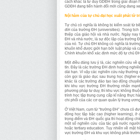
cách khác là tư duy GDĐH trong giai đoạn 
GDĐH đang tiến hành đổi mới cũng đang xem 
Nội hàm của tự chủ đại học xuất phát từ tr
Tự chủ có nghĩa là không bị kiểm soát từ bê
đời của trường ĐH (universities). Trong lịc
thiệp của giáo hội và nhà nước. Ngày nay 
ĐH và nhà nước, là sự độc lập của trường Đ
của nó. Tự chủ ĐH không có nghĩa là trườn
khuôn khổ được giới hạn bởi luật pháp và 
Chính khuôn khổ xác định mức độ tự chủ ĐH l
Một điều đáng lưu ý là, các nghiên cứu về 
tín. Đây là các trường ĐH định hướng nghiên
dài hạn. Vì vậy các nghiên cứu này thường
còn gọi là giáo dục sau trung học (higher
khác là các trường đào tạo lao động chuyê
khi khu vực trường ĐH thường nhấn mạnh 
phương pháp tư duy, thì khu vực không th
trình học tập trung cung cấp kĩ năng thực
chi phối của các cơ quan quản lý trung ươ
Ở Việt Nam, cụm từ “trường ĐH” chưa có được
động học tập bậc cao (higher learning), ở
trọng điểm và ĐH quốc gia thì hoạt động chí
một số nghiên cứu của tác giả nước ngườ
hoặc tertiary education. Tuy nhiên về mặt
vực trường ĐH và khu vực không phải trườn