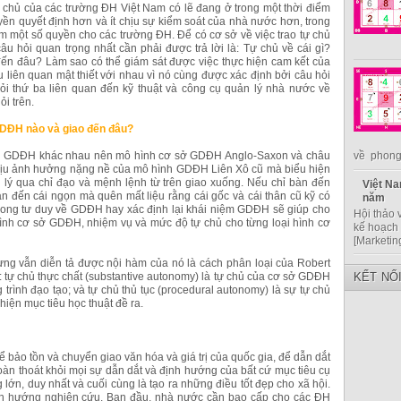
ự chủ của các trường ĐH Việt Nam có lẽ đang ở trong một thời điểm
ền quyết định hơn và ít chịu sự kiểm soát của nhà nước hơn, trong
m một số quyền cho các trường ĐH. Để có cơ sở về việc trao tự chủ
u hỏi quan trọng nhất cần phải được trả lời là: Tự chủ về cái gì?
ến đâu? Làm sao có thể giám sát được việc thực hiện cam kết của
 liên quan mật thiết với nhau vì nó cùng được xác định bởi câu hỏi
hỏi thứ ba liên quan đến kỹ thuật và công cụ quản lý nhà nước về
ỏi trên.
GDĐH nào và giao đến đâu?
 về GDĐH khác nhau nên mô hình cơ sở GDĐH Anglo-Saxon và châu
về phong 
chịu ảnh hưởng nặng nề của mô hình GDĐH Liên Xô cũ mà biểu hiện
n lý qua chỉ đạo và mệnh lệnh từ trên giao xuống. Nếu chỉ bàn đến
Việt Na
àn đến cái ngọn mà quên mất liệu rằng cái gốc và cái thân cũ kỹ có
năm
trong tư duy về GDĐH hay xác định lại khái niệm GDĐH sẽ giúp cho
Hội thảo 
hình cơ sở GDĐH, nhiệm vụ và mức độ tự chủ cho từng loại hình cơ
kế hoạch 
[Marketin
ng vẫn diễn tả được nội hàm của nó là cách phân loại của Robert
i: tự chủ thực chất (substantive autonomy) là tự chủ của cơ sở GDĐH
KẾT NỐ
 trình đạo tạo; và tự chủ thủ tục (procedural autonomy) là sự tự chủ
hiện mục tiêu học thuật đề ra.
ể bảo tồn và chuyển giao văn hóa và giá trị của quốc gia, để dẫn dắt
àn thoát khỏi mọi sự dẫn dắt và định hướng của bất cứ mục tiêu cụ
lớn, duy nhất và cuối cùng là tạo ra những điều tốt đẹp cho xã hội.
nh hướng nghiên cứu. Ban đầu, nhà nước cần bao cấp cho các ĐH