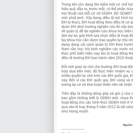
Trong khi còn đang tìm kiếm một cơ chế h
hiệu quả đầu ra, trước mắt, có thể phân h
học thuật của mỗi cơ sở GDĐH. Bộ GD&ĐT n
mới phát sinh. Xây dựng điều lệ mô hình h
ĐH tư thục), ĐH hoạt động theo điều lệ cơ
được ĐH định hướng nghiên cứu thì xây dựn
về quản lý đề tài nghiên cứu khoa học hiện
làm dự án giải trình lựa chọn điều lệ hoạt
túy khoa học cần được trao quyền tự chủ n
đang đang cải cách quản trị ĐH theo hướn
Nam cần học hỏi kinh nghiệm các nước nà
thức phổ biến hiện nay tức là hoạt động t
điều lệ trường ĐH ban hành năm 2010 (hoặc 
Đổi mới giao tự chủ cho trường ĐH hoạt độn
hợp dựa trên mức độ thực hiện nhiệm vụ 
nhiều quyền tự chủ hơn các ĐH quốc gia, Đ
này. Bởi vì các ĐH quốc gia, ĐH vùng và
lượng tại cơ sở khá hoàn thiện nên sẽ nhận
Trên đây là những đóng góp và gợi ý của
bao gồm những triết lý GDĐH mới, chưa thể
hoạt động cho các hình thức GDĐH mới ở Vi
qua vào kì họp tháng 5 năm 2012 là vội và
như mong muốn.
Nguồn
-------------------