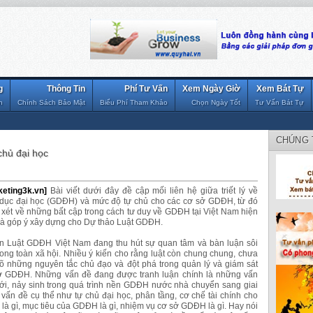
g
Thông Tin
Phí Tư Vấn
Xem Ngày Giờ
Xem Bát Tự
n
Chính Sách Bảo Mật
Biểu Phí Tham Khảo
Chọn Ngày Tốt
Tư Vấn Bát Tự
CHÚNG 
 chủ đại học
keting3k.vn]
Bài viết dưới đây đề cập mối liên hệ giữa triết lý về
 dục đại học (GDĐH) và mức độ tự chủ cho các cơ sở GDĐH, từ đó
xét về những bất cập trong cách tư duy về GDĐH tại Việt Nam hiện
và góp ý xây dựng cho Dự thảo Luật GDĐH.
n Luật GDĐH Việt Nam đang thu hút sự quan tâm và bàn luận sôi
rong toàn xã hội. Nhiều ý kiến cho rằng luật còn chung chung, chưa
rõ những nguyên tắc chủ đạo và đột phá trong quản lý và giám sát
ở GDĐH. Những vấn đề đang được tranh luận chính là những vấn
ới, nảy sinh trong quá trình nền GDĐH nước nhà chuyển sang giai
vấn đề cụ thể như tự chủ đại học, phân tầng, cơ chế tài chính cho
à gì, mục tiêu của GDĐH là gì, nhiệm vụ cơ sở GDĐH là gì. Hay nói