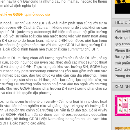
hiện nay là gì? Đây cũng là những câu hỏi mà hầu hết các hệ thống
xét và định nghĩa lại.
iết lý về GDĐH tại mỗi quốc gia
TIÊU Đ
n ngoài. Tự chủ đại học (ĐH) là khái niệm phát sinh cùng với sự ra
h sử, trường ĐH đã phải đấu tranh không ngừng để thoát khỏi sự can
Vận mệnh
tự chủ ĐH (university autonomy) thể hiện mối quan hệ giữa trường
H đối với sự kiểm soát của nhà nước trong việc vận hành hoạt động
Hướng n
g ĐH có sự tự do hoàn toàn, mà tự chủ ĐH luôn được giới hạn trong
Quy trình
các thỏa thuận giữa nhà nước với khu vực GDĐH và từng trường ĐH.
à cái cốt lõi hình thành nên thực chất của cụm từ “tự chủ ĐH”.
Phong thủ
Bát tự (t
quản trị ĐH thường chọn đối tượng nghiên cứu là các ĐH lớn, có uy
 cứu, có đội ngũ học giả uyên bác, theo đuổi các mục tiêu học thuật
Giải phẩ
 cổ vũ cho tự chủ ĐH. Thực ra, ngoài khu vực trường ĐH, GDĐH hay
Cách xây
 education hay post-secondary education) còn bao gồm một khu vực
n nghiệp bậc cao, đào tạo phục vụ nhu cầu của địa phương. Trong
Phong th
nhiệm vụ sản sinh ra tri thức, đào tạo năng lực nghiên cứu, và
uộc trường ĐH thường nhấn mạnh nhiệm vụ đào tạo nghề với chương
XEM NH
 hành. Khu vực GDĐH không phải trường ĐH này thường phải chịu sự
ng và của chính quyền địa phương.
 nghĩa tương tự như từ university - để mô tả loại hình tổ chức hoạt
 đó vừa tiến hành nghiên cứu và giảng dạy - vì ngay cả trường ĐH
nh và nguồn thu chính của trường ĐH vẫn là từ đào tạo. Có lẽ vì vậy
i về GDĐH Việt Nam đã sử dụng cụm từ post-secondary education
 hình thức, hệ thống GDĐH Việt Nam cũng bao gồm hai khu vực: khu
g ĐH là các trường cao đẳng.