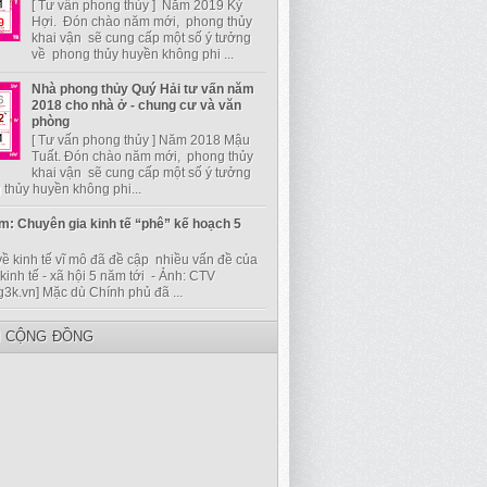
[ Tư vấn phong thủy ] Năm 2019 Kỷ
Hợi. Đón chào năm mới, phong thủy
khai vận sẽ cung cấp một số ý tưởng
về phong thủy huyền không phi ...
Nhà phong thủy Quý Hải tư vấn năm
2018 cho nhà ở - chung cư và văn
phòng
[ Tư vấn phong thủy ] Năm 2018 Mậu
Tuất. Đón chào năm mới, phong thủy
khai vận sẽ cung cấp một số ý tưởng
thủy huyền không phi...
m: Chuyên gia kinh tế “phê” kế hoạch 5
về kinh tế vĩ mô đã đề cập nhiều vấn đề của
kinh tế - xã hội 5 năm tới - Ảnh: CTV
g3k.vn] Mặc dù Chính phủ đã ...
I CỘNG ĐỒNG