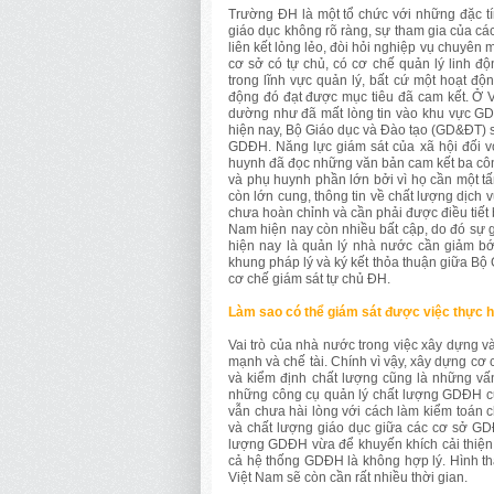
Trường ĐH là một tổ chức với những đặc tí
giáo dục không rõ ràng, sự tham gia của các
liên kết lỏng lẻo, đòi hỏi nghiệp vụ chuyên 
cơ sở có tự chủ, có cơ chế quản lý linh độ
trong lĩnh vực quản lý, bất cứ một hoạt đ
động đó đạt được mục tiêu đã cam kết. Ở 
dường như đã mất lòng tin vào khu vực GD
hiện nay, Bộ Giáo dục và Đào tạo (GD&ĐT) s
GDĐH. Năng lực giám sát của xã hội đối v
huynh đã đọc những văn bản cam kết ba côn
và phụ huynh phần lớn bởi vì họ cần một 
còn lớn cung, thông tin về chất lượng dịch
chưa hoàn chỉnh và cần phải được điều tiết
Nam hiện nay còn nhiều bất cập, do đó sự g
hiện nay là quản lý nhà nước cần giảm bớt
khung pháp lý và ký kết thỏa thuận giữa Bộ
cơ chế giám sát tự chủ ĐH.
Làm sao có thể giám sát được việc thực h
Vai trò của nhà nước trong việc xây dựng và 
mạnh và chế tài. Chính vì vậy, xây dựng cơ 
và kiểm định chất lượng cũng là những vấn
những công cụ quản lý chất lượng GDĐH củ
vẫn chưa hài lòng với cách làm kiểm toán 
và chất lượng giáo dục giữa các cơ sở GDĐ
lượng GDĐH vừa để khuyến khích cải thiện
cả hệ thống GDĐH là không hợp lý. Hình t
Việt Nam sẽ còn cần rất nhiều thời gian.