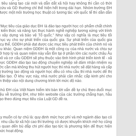
tiêu sáng tạo cái mới và dẫn dắt xã hội hay không thì cần có thời
 cứu và GD thường chỉ thể hiện hết trong dài hạn. Nhóm trường ĐH
ợc một môi trường học thuật có tương tác với quốc tế thì dần dần
Mục tiêu của giáo dục ĐH là đào tạo người học có phẩm chất chính
ó kiến thức và năng lực thực hành nghề nghiệp tương xứng với trình
 xây dựng và bảo vệ Tổ quốc.” Như vậy có nghĩa là mục tiêu tối
c vụ cho sự phát triển của quốc gia. Sự phát triển của quốc gia
cụ thể, GDĐH phải đạt được các mục tiêu phát triển của chính nó và
tiêu khác. Quan niệm GDĐH là một công cụ của nhà nước và chịu sự
ở hợp lý và quan niệm này vẫn tồn tại ở phần lớn các nước châu Âu
ô và cơ cấu GDĐH sẽ phụ thuộc vào tình hình phát triển kinh tế - xã
u vực GDĐH đào tạo lao động chuyên nghiệp sẽ đảm nhận nhiệm vụ
ớc cần mà không thu hút người học thì nhà nước sẽ đặt hàng và cấp
ị trường lao động và người học đều có nhu cầu thì nhà nước để thị
đào tạo. Ở khu vực này, nhà nước phải cân nhắc cấp kinh phí cho
 thiệp vào nội dung chương trình tới mức độ nào.
ự chủ ĐH của Việt Nam hiếm khi bàn tới vấn đề tự chủ theo đuổi mục
thiệu về trường ĐH, như trên website của các trường chẳng hạn, hầu
tạo theo đúng mục tiêu của Luật GD đề ra.
y muốn có tự chủ là: quy định mức học phí và mở ngành đào tạo có
 nhu cầu từ xã hội cao thì trường có được khuyến khích mở họ cũng
ên quan đến bù đắp chi phí đào tạo tức là phương tiện để thực hiện
thức hoạt động.