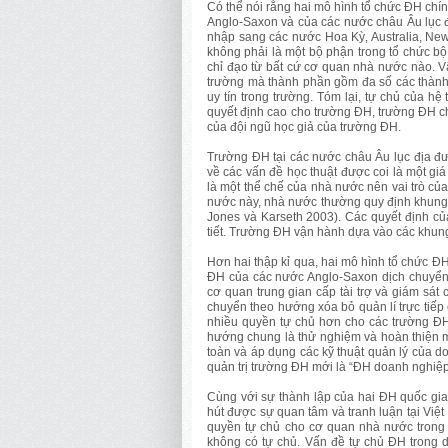
Có thể nói rằng hai mô hình tổ chức ĐH chín
Anglo-Saxon và của các nước châu Âu lục 
nhập sang các nước Hoa Kỳ, Australia, New
không phải là một bộ phận trong tổ chức bộ
chỉ đạo từ bất cứ cơ quan nhà nước nào. V
trường mà thành phần gồm đa số các thành
uy tín trong trường. Tóm lại, tự chủ của 
quyết định cao cho trường ĐH, trường ĐH ch
của đội ngũ học giả của trường ĐH.
Trường ĐH tại các nước châu Âu lục địa đư
về các vấn đề học thuật được coi là một giá
là một thể chế của nhà nước nên vai trò của
nước này, nhà nước thường quy định khung 
Jones và Karseth 2003). Các quyết định củ
tiết. Trường ĐH vận hành dựa vào các khung
Hơn hai thập kỉ qua, hai mô hình tổ chức ĐH
ĐH của các nước Anglo-Saxon dịch chuyển
cơ quan trung gian cấp tài trợ và giám sát
chuyển theo hướng xóa bỏ quản lí trực tiếp 
nhiều quyền tự chủ hơn cho các trường ĐH
hướng chung là thử nghiệm và hoàn thiện 
toàn và áp dụng các kỹ thuật quản lý của 
quản trị trường ĐH mới là “ĐH doanh nghiệp”
Cùng với sự thành lập của hai ĐH quốc gia
hút được sự quan tâm và tranh luận tại Việ
quyền tự chủ cho cơ quan nhà nước trong
không có tự chủ. Vấn đề tự chủ ĐH trong 