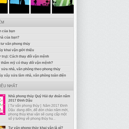
IỂM
 của bạn
hà của bạn?
 tư vấn phong thủy
y khai vận giới thiệu
ứ trụ): Cách thay đổi vận mệnh
u thẩm mỹ có thay đổi vận mệnh?
 sửa nhà, văn phòng theo phong thủy
ủy xây sửa làm nhà, văn phòng toàn diện
IỀU NHẤT
Nhà phong thủy Quý Hải dự đoán năm
2017 Đinh Dậu
[ Tư vấn phong thủy ] Năm 2017 Đinh
Dậu đang đến, để đón chào năm mới,
phong thủy khai vận sẽ cung cấp một
số ý tưởng về phong thủy hu...
Tư vấn phong thủy khai vận là gì?