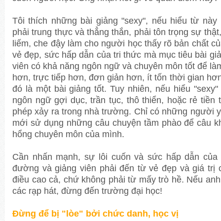
Tôi thích những bài giảng "sexy", nếu hiểu từ này l
phải trung thực và thẳng thắn, phải tôn trọng sự thật,
liếm, che đậy làm cho người học thấy rõ bản chất củ
vẻ đẹp, sức hấp dẫn của tri thức mà mục tiêu bài gi
viên có khả năng ngôn ngữ và chuyên môn tốt để là
hơn, trực tiếp hơn, đơn giản hơn, ít tốn thời gian hơn
đó là một bài giảng tốt. Tuy nhiên, nếu hiểu "sexy
ngôn ngữ gợi dục, trần tục, thô thiển, hoặc rẻ tiền
phép xảy ra trong nhà trường. Chỉ có những người
mới sử dụng những câu chuyện tầm phào để câu kh
hổng chuyên môn của mình.
Cần nhấn mạnh, sự lôi cuốn và sức hấp dẫn của 
đường và giảng viên phải đến từ vẻ đẹp và giá trị 
điều cao cả, chứ không phải từ mấy trò hề. Nếu anh 
các rạp hát, đừng đến trường đại học!
Đừng để bị "lòe" bởi chức danh, học vị