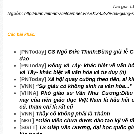
Tác giả:
Nguồn:
http://tuanvietnam.vietnamnet.vn/2012-03-29-bai-gian
Các bài khác:
[PNToday]
GS Ngô Đức Thịnh:Đừng giữ lễ Giỗ
đạo
[PNToday]
Đông và Tây- khác biệt về văn hó
và Tây- khác biệt về văn hóa và tư duy (II)
[PNToday]
Xã hội quay cuồng theo tiền, ai 
[VNN]
“Sự giàu có không sinh ra văn hóa...”
[VHNA]
Phó giáo sư Văn Như Cương:Điều 
nay của nền giáo dục Việt Nam là hầu hết 
cũ, thậm chí là rất cũ
[VNN]
Thầy cô không phải là Thánh
[N
ĐT]
“Giáo viên chưa được đào tạo kỹ về t
[SGTT]
TS Giáp Văn Dương, đại học quốc gi