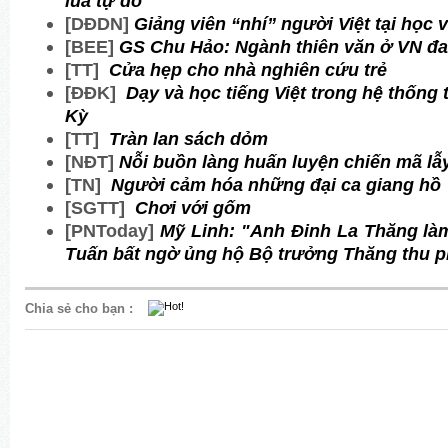
lúa tự do
[D
ĐDN]
Giảng viên “nhí” người Việt tại học 
[BEE]
GS Chu Hảo: Ngành thiên văn ở VN đa
[TT]
Cửa hẹp cho nhà nghiên cứu trẻ
[
ĐĐK]
Dạy và học tiếng Việt trong hệ thống
Kỳ
[TT]
Tràn lan sách dỏm
[N
ĐT]
Nỗi buồn làng huấn luyện chiến mã lẫ
[TN]
Người cảm hóa những đại ca giang hồ
[SGTT]
Chơi với gốm
[PNToday]
Mỹ Linh: "Anh Đinh La Thăng làm 
Tuấn bất ngờ ủng hộ Bộ trưởng Thăng thu p
Chia sẻ cho bạn
: