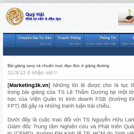
Chuyên Gia Tư Vấn
Truyền Thông
Thông Tin
Quý Hải
Sự Kiện
Chính Sách Bảo Mật
Biểu Ph
Bài giảng sexy và chuẩn mực đạo đức ở giảng đường
31/3/12
0 nhận xét
[
Marketing3k.vn
]
Những lời lẽ được cho là tục t
trong bài giảng của TS Lê Thẩm Dương tại một l
học của Viện Quản trị kinh doanh FSB (trường 
FPT) đã gây ra những tranh luận trái chiều.
Dưới đây là cuộc trao đổi với TS Nguyễn Hữu La
Giám đốc Trung tâm Nghiên cứu và Phát triển Qu
trị (CEMD), trường ĐH Kinh tế TP. HCM do Sinh vi