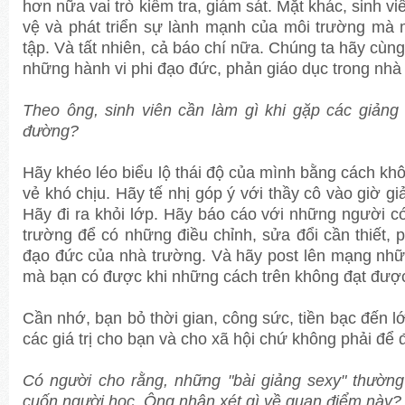
hơn nữa vai trò kiểm tra, giám sát. Mặt khác, sinh vi
vệ và phát triển sự lành mạnh của môi trường mà
tập. Và tất nhiên, cả báo chí nữa. Chúng ta hãy cùng
những hành vi phi đạo đức, phản giáo dục trong nhà
Theo ông, sinh viên cần làm gì khi gặp các giảng 
đường?
Hãy khéo léo biểu lộ thái độ của mình bằng cách k
vẻ khó chịu. Hãy tế nhị góp ý với thầy cô vào giờ gi
Hãy đi ra khỏi lớp. Hãy báo cáo với những người c
trường để có những điều chỉnh, sửa đổi cần thiết,
đạo đức của nhà trường. Và hãy post lên mạng nhữn
mà bạn có được khi những cách trên không đạt đượ
Cần nhớ, bạn bỏ thời gian, công sức, tiền bạc đến lớp
các giá trị cho bạn và cho xã hội chứ không phải để 
Có người cho rằng, những "bài giảng sexy" thường 
cuốn người học. Ông nhận xét gì về quan điểm này?