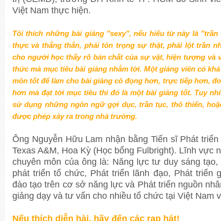
Việt Nam thực hiện.
Tôi thích những bài giảng "sexy", nếu hiểu từ này là "trần
thực và thẳng thắn, phải tôn trọng sự thật, phải lột trần 
cho người học thấy rõ bản chất của sự vật, hiện tượng và v
thức mà mục tiêu bài giảng nhắm tới. Một giảng viên có k
môn tốt để làm cho bài giảng cô đọng hơn, trực tiếp hơn, đơn
hơn mà đạt tới mục tiêu thì đó là một bài giảng tốt. Tuy nhi
sử dụng những ngôn ngữ gợi dục, trần tục, thô thiển, hoặc
được phép xảy ra trong nhà trường.
Ông Nguyễn Hữu Lam nhận bằng Tiến sĩ Phát triển
Texas A&M, Hoa Kỳ (Học bổng Fulbright). Lĩnh vực 
chuyên môn của ông là: Năng lực tư duy sáng tạo, 
phát triển tổ chức, Phát triển lãnh đạo, Phát triển 
đào tạo trên cơ sở năng lực và Phát triển nguồn nh
giảng dạy và tư vấn cho nhiều tổ chức tại Việt Nam v
Nếu thích diễn hài, hãy đến các rạp hát!