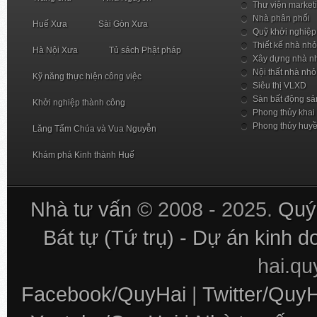
Thư viện market
Nhà phân phối
Huế Xưa
Sài Gòn Xưa
Quỹ khởi nghiệp
Thiết kế nhà nhỏ
Hà Nội Xưa
Tủ sách Phật pháp
Xây dựng nhà n
Nội thất nhà nhỏ
Kỹ năng thực hiện công việc
Siêu thị VLXD
Sàn bất động sả
Khởi nghiệp thành công
Phong thủy khai
Phong thủy huy
Lăng Tẩm Chúa và Vua Nguyễn
Khám phá Kinh thành Huế
Nhà tư vấn
© 2008 - 2025.
Quý 
Bát tự (Tứ trụ) - Dự án kinh 
hai.q
Facebook/QuyHai
|
Twitter/Quy