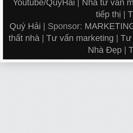
Youtube/QuyHai
|
Nhà tư vấn m
tiếp thị
|
T
Quý Hải
| Sponsor:
MARKETING
thất nhà
|
Tư vấn marketing
|
Tư
Nhà Đẹp
|
T