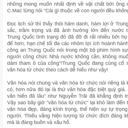
những mong muốn nhất định về vật chất bởi ông 
C.Mac từng nói "Cái gì thuộc về con người đều không 
Đọc lịch sử thì thấy thói hám danh, hám lợi ở Tru
sắc, trầm trọng và đã ảnh hưởng lớn đến nước 
Trung Quốc tình trạng đó đã đỡ đi rất nhiều bởi họ
để hơn, hạn chế tối đa các nhóm lợi ích hoành hàn
công an Trung Quốc nói trong một bộ phim hình sự
người công chức Nhà nước không cần, không muố
dám tham ô của công"!Trung Quốc đang củng cố 
văn hóa từ chức theo cách dễ hiểu như vậy!
Văn hóa nói chung và văn hóa từ chức nói riêng là
có, hơn nữa đó lại là thứ văn hóa đặc biệt quý giá.
văn hiến đã lâu" như Nguyễn Trãi đã khẳng định t
Vậy sao bây giờ "văn hóa từ chức" lại khó làm đến 
văn hóa đẹp, đáng kính trọng, thể hiện sự tự trọn
người. Thiếu vắng hiện tượng từ chức đích đáng kh
mà là đáng buồn và xấu hổ.