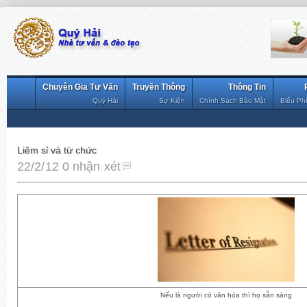
Chuyên Gia Tư Vấn
Truyền Thông
Thông Tin
Quý Hải
Sự Kiện
Chính Sách Bảo Mật
Biểu Ph
Liêm sỉ và từ chức
22/2/12
0 nhận xét
Nếu là người có văn hóa thì họ
sẵn sàng