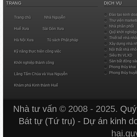
TRANG
DỊCH VỤ
Đào tạo kinh do
Trang chủ
Nhà Nguyễn
Thư viện market
Nhà phân phối
Huế Xưa
Sài Gòn Xưa
Quỹ khởi nghiệp
Thiết kế nhà nhỏ
Hà Nội Xưa
Tủ sách Phật pháp
Xây dựng nhà n
Nội thất nhà nhỏ
Kỹ năng thực hiện công việc
Siêu thị VLXD
Sàn bất động sả
Khởi nghiệp thành công
Phong thủy khai
Phong thủy huy
Lăng Tẩm Chúa và Vua Nguyễn
Khám phá Kinh thành Huế
Nhà tư vấn
© 2008 - 2025.
Quý 
Bát tự (Tứ trụ) - Dự án kinh 
hai.q