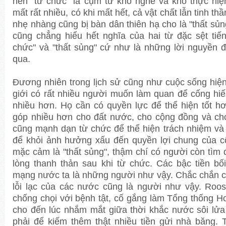
nên "từ chức" là cụm từ khó nghe và khó thực hiệ
mất rất nhiều, có khi mất hết, cả vật chất lẫn tinh th
nhẹ nhàng cũng bị bàn dân thiên hạ cho là "thất sủ
cũng chẳng hiểu hết nghĩa của hai từ đặc sệt ti
chức" và "thất sủng" cứ như là những lời nguyền 
qua.
Đương nhiên trong lịch sử cũng như cuộc sống hiện
giới có rất nhiều người muốn làm quan để cống hiế
nhiều hơn. Họ cần có quyền lực để thể hiện tốt h
góp nhiều hơn cho đất nước, cho cộng đồng và cho
cũng mạnh dạn từ chức để thể hiện trách nhiệm và 
để khỏi ảnh hưởng xấu đến quyền lợi chung của c
mặc cảm là "thất sủng", thậm chí có người còn tìm 
lòng thanh thản sau khi từ chức. Các bậc tiền bối
mạng nước ta là những người như vậy. Chắc chắn c
lỗi lạc của các nước cũng là người như vậy. Roose
chống chọi với bệnh tật, cố gắng làm Tổng thống H
cho đến lúc nhắm mắt giữa thời khắc nước sôi lử
phải để kiếm thêm thật nhiều tiền gửi nhà băng. 