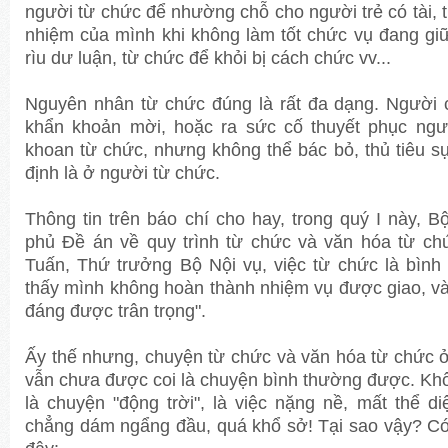
người từ chức để nhường chỗ cho người trẻ có tài, t
nhiệm của mình khi không làm tốt chức vụ đang giữ
rìu dư luận, từ chức để khỏi bị cách chức vv...
Nguyên nhân từ chức đúng là rất đa dạng. Người 
khẩn khoản mời, hoặc ra sức cố thuyết phục ng
khoan từ chức, nhưng không thể bác bỏ, thủ tiêu s
định là ở người từ chức.
Thông tin trên báo chí cho hay, trong quý I này, B
phủ Đề án về quy trình từ chức và văn hóa từ ch
Tuấn, Thứ trưởng Bộ Nội vụ, việc từ chức là bìn
thấy mình không hoàn thành nhiệm vụ được giao, v
đáng được trân trọng".
Ấy thế nhưng, chuyện từ chức và văn hóa từ chức ở
vẫn chưa được coi là chuyện bình thường được. Khô
là chuyện "động trời", là việc nặng nề, mất thể di
chẳng dám ngẩng đầu, quá khổ sở! Tại sao vậy? C