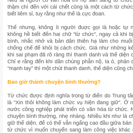
thậm chí đến với cái chết cũng là một cách từ chứ
biết liêm sỉ, tuy rằng như thế là cực đoan.
Thế nhưng, không ít người đuợc gọi là hoặc tự n
không hề biết đến hai chữ "từ chức", ngay cả khi b
bình, nhắc nhở và bản dân thiên hạ làm cho muối
chống chế để khỏi bị cách chức. Giá như những k
khi sai phạm đã rõ ràng thì thanh danh và thể diện
Chỉ e rằng đến khi dân chúng phẫn nộ, la ó, phản đ
"mạnh tay" thì một chút thanh danh, thể diện cũng c
Bao giờ thành chuyện bình thường?
Từ chức được định nghĩa trong từ điển do Trung tâ
là "Xin thôi không làm chức vụ hiện đang giữ". Ở 
nước công nghiệp phát triển có văn hóa từ chức. N
chuyện bình thường, nhẹ nhàng. Nhiều khi như là c
giữ thể diện, để có thể vẫn ngẩng cao đầu giữa bàn
từ chức vì muốn chuyển sang làm công việc khác 