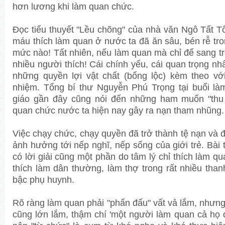
hơn lương khi làm quan chức.
Đọc tiểu thuyết "Lều chõng" của nhà văn Ngô Tất Tố t
máu thích làm quan ở nước ta đã ăn sâu, bén rễ tr
mức nào! Tất nhiên, nếu làm quan mà chỉ để sang tr
nhiều người thích! Cái chính yếu, cái quan trọng nhấ
những quyền lợi vật chất (bổng lộc) kèm theo vớ
nhiệm. Tổng bí thư Nguyễn Phú Trọng tại buổi là
giáo gần đây cũng nói đến những ham muốn "thu
quan chức nước ta hiện nay gây ra nạn tham nhũng.
Việc chạy chức, chạy quyền đã trở thành tệ nạn và đ
ảnh hưởng tới nếp nghĩ, nếp sống của giới trẻ. Bài
có lời giải cũng một phần do tâm lý chỉ thích làm q
thích làm dân thường, làm thợ trong rất nhiều than
bậc phụ huynh.
Rõ ràng làm quan phải "phấn đấu" vất vả lắm, nhưng đổ
cũng lớn lắm, thậm chí 'một người làm quan cả họ