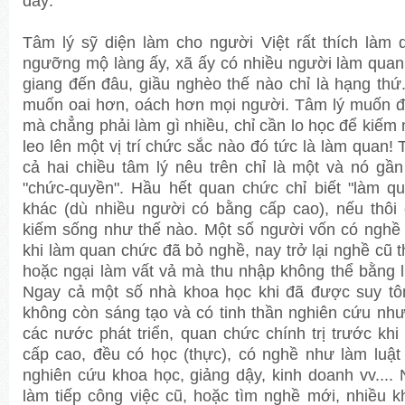
đây:
Tâm lý sỹ diện làm cho người Việt rất thích làm
ngưỡng mộ làng ấy, xã ấy có nhiều người làm quan 
giang đến đâu, giầu nghèo thế nào chỉ là hạng thứ.
muốn oai hơn, oách hơn mọi người. Tâm lý muốn đ
mà chẳng phải làm gì nhiều, chỉ cần lo học để kiếm
leo lên một vị trí chức sắc nào đó tức là làm quan! 
cả hai chiều tâm lý nêu trên chỉ là một và nó gần
"chức-quyền". Hầu hết quan chức chỉ biết "làm q
khác (dù nhiều người có bằng cấp cao), nếu thôi 
kiếm sống như thế nào. Một số người vốn có nghề
khi làm quan chức đã bỏ nghề, nay trở lại nghề cũ
hoặc ngại làm vất vả mà thu nhập không thể bằng
Ngay cả một số nhà khoa học khi đã được suy tôn
không còn sáng tạo và có tinh thần nghiên cứu như
các nước phát triển, quan chức chính trị trước khi
cấp cao, đều có học (thực), có nghề như làm luật
nghiên cứu khoa học, giảng dậy, kinh doanh vv....
làm tiếp công việc cũ, hoặc tìm nghề mới, nhiều k