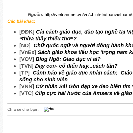
Nguồn:
http://vietnamnet.vn/vn/chinh-tri/tuanvietnam/
Các bài khác:
[ĐĐK]
Cải cách giáo dục, đào tạo nghề tại V
“thừa thầy thiếu thợ”?
[ND]
Chữ quốc ngữ và người đồng hành kh
[VnEx]
Sách giáo khoa tiểu học 'trọng nam k
[VOV]
Blog Ngô: Giáo dục vì ai?
[TVN]
Dạy con- cổ điển hay...cách tân?
[TP]
Cảnh báo về giáo dục nhân cách
;
Giáo
sống cho sinh viên
[VNN]
Cử nhân Sài Gòn đạp xe đeo biển tìm 
[VTC]
Clip cực hài hước của Amsers về giáo 
Chia sẻ cho bạn
: