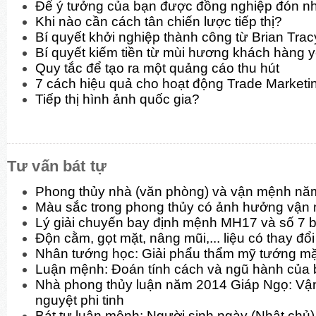
Để ý tưởng của bạn được đồng nghiệp đón n
Khi nào cần cách tân chiến lược tiếp thị?
Bí quyết khởi nghiệp thành công từ Brian Trac
Bí quyết kiếm tiền từ mùi hương khách hàng y
Quy tắc để tạo ra một quảng cáo thu hút
7 cách hiệu quả cho hoạt động Trade Marketi
Tiếp thị hình ảnh quốc gia?
Tư vấn bát tự
Phong thủy nhà (văn phòng) và vận mệnh nă
Màu sắc trong phong thủy có ảnh hưởng vận
Lý giải chuyến bay định mệnh MH17 và số 7 b
Độn cằm, gọt mặt, nâng mũi,... liệu có thay đ
Nhân tướng học: Giải phẩu thẩm mỹ tướng mặt
Luận mệnh: Đoán tính cách và ngũ hành của 
Nhà phong thủy luận năm 2014 Giáp Ngọ: Vận
nguyệt phi tinh
Bát tự luận mệnh: Người sinh ngày (Nhật chủ)