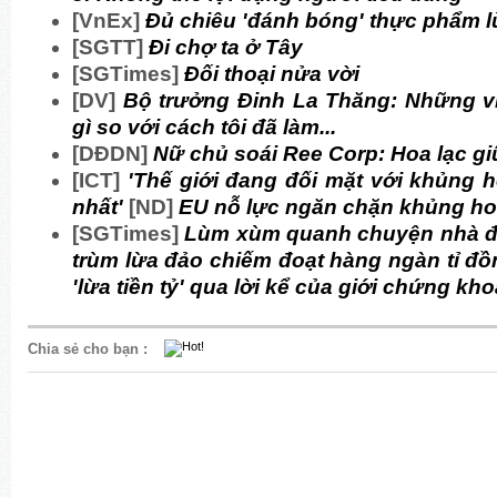
[VnEx]
Đủ chiêu 'đánh bóng' thực phẩm 
[SGTT]
Đi chợ ta ở Tây
[SGTimes]
Đối thoại nửa vời
[DV]
Bộ trưởng Đinh La Thăng: Những v
gì so với cách tôi đã làm...
[DĐDN]
Nữ chủ soái Ree Corp: Hoa lạc 
[ICT]
'Thế giới đang đối mặt với khủng ho
nhất'
[ND]
EU nỗ lực ngăn chặn khủng ho
[SGTimes]
Lùm xùm quanh chuyện nhà đ
trùm lừa đảo chiếm đoạt hàng ngàn tỉ đồ
'lừa tiền tỷ' qua lời kể của giới chứng kh
Chia sẻ cho bạn
: