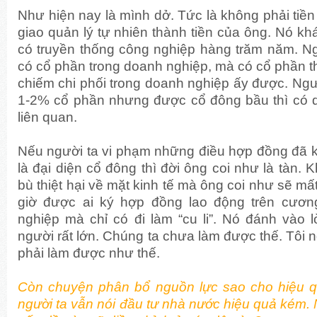
Như hiện nay là mình dở. Tức là không phải ti
giao quản lý tự nhiên thành tiền của ông. Nó kh
có truyền thống công nghiệp hàng trăm năm. N
có cổ phần trong doanh nghiệp, mà có cổ phần t
chiếm chi phối trong doanh nghiệp ấy được. Ngườ
1-2% cổ phần nhưng được cổ đông bầu thì có qu
liên quan.
Nếu người ta vi phạm những điều hợp đồng đã k
là đại diện cổ đông thì đời ông coi như là tàn.
bù thiệt hại về mặt kinh tế mà ông coi như sẽ mấ
giờ được ai ký hợp đồng lao động trên cươ
nghiệp mà chỉ có đi làm “cu li”. Nó đánh vào 
người rất lớn. Chúng ta chưa làm được thế. Tôi n
phải làm được như thế.
Còn chuyện phân bổ nguồn lực sao cho hiệu qu
người ta vẫn nói đầu tư nhà nước hiệu quả kém. N