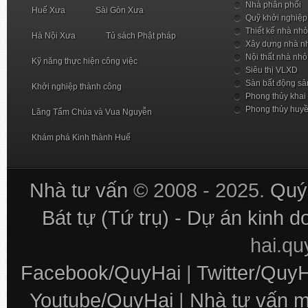
Nhà phân phối
Huế Xưa
Sài Gòn Xưa
Quỹ khởi nghiệp
Thiết kế nhà nhỏ
Hà Nội Xưa
Tủ sách Phật pháp
Xây dựng nhà n
Nội thất nhà nhỏ
Kỹ năng thực hiện công việc
Siêu thị VLXD
Sàn bất động sả
Khởi nghiệp thành công
Phong thủy khai
Phong thủy huy
Lăng Tẩm Chúa và Vua Nguyễn
Khám phá Kinh thành Huế
Nhà tư vấn
© 2008 - 2025.
Quý 
Bát tự (Tứ trụ) - Dự án kinh 
hai.q
Facebook/QuyHai
|
Twitter/Quy
Youtube/QuyHai
|
Nhà tư vấn m