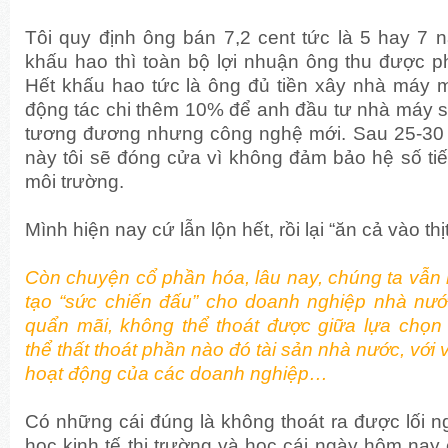
Tôi quy định ông bán 7,2 cent tức là 5 hay 7
khấu hao thì toàn bộ lợi nhuận ông thu được p
Hết khấu hao tức là ông đủ tiền xây nhà máy 
động tác chi thêm 10% để anh đầu tư nhà máy s
tương đương nhưng công nghệ mới. Sau 25-30
này tôi sẽ đóng cửa vì không đảm bảo hệ số ti
môi trường.
Mình hiện nay cứ lẫn lộn hết, rồi lại “ăn cả vào thịt
Còn chuyện cổ phần hóa, lâu nay, chúng ta vẫn
tạo “sức chiến đấu” cho doanh nghiệp nhà nước
quẩn mãi, không thể thoát được giữa lựa chọ
thể thất thoát phần nào đó tài sản nhà nước, với vi
hoạt động của các doanh nghiệp…
Có những cái đúng là không thoát ra được lối n
học kinh tế thị trường và học cái ngày hôm na