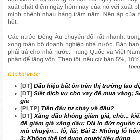
xuất phát điểm ngày hôm nay của nó với xuất p
mình chênh nhau hàng trăm năm. Nên áp của nó
hết.
Các nước Đông Âu chuyển đổi rất nhanh, tro
xong toàn bộ doanh nghiệp nhà nước. Bán bao 
phải trả cho nhà nước. Trung Quốc và Việt Nam
phần để tăng vốn. Theo tôi, nếu cứ bán 5%, 10%
Theo
Các bài khác:
[DT]
Dấu hiệu bất ổn trên thị trường lao 
[DT]
Siết dịch vụ cho vay để mua vàng
;
S
gia
[PLTP]
Tiền đầu tư chảy về đâu?
[DT]
Xăng dầu không giảm giá, chờ... kiể
để giảm giá xăng dầu: DN lo đứt nguồn 
mù chuyện… lỗ, lãi
;
Bài 2: Những lỗ hổn
3: Không thể lợi dụng người tiêu dùng