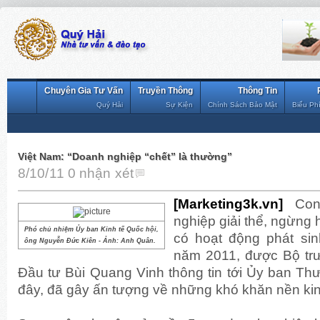
Chuyên Gia Tư Vấn
Truyền Thông
Thông Tin
Quý Hải
Sự Kiện
Chính Sách Bảo Mật
Biểu Ph
Việt Nam: “Doanh nghiệp “chết” là thường”
8/10/11
0 nhận xét
[Marketing3k.vn]
Con 
nghiệp giải thể, ngừng
Phó chủ nhiệm Ủy ban Kinh tế Quốc hội,
có hoạt động phát sin
ông Nguyễn Đức Kiên - Ảnh: Anh Quân.
năm 2011, được Bộ tr
Đầu tư Bùi Quang Vinh thông tin tới Ủy ban Th
đây, đã gây ấn tượng về những khó khăn nền kin