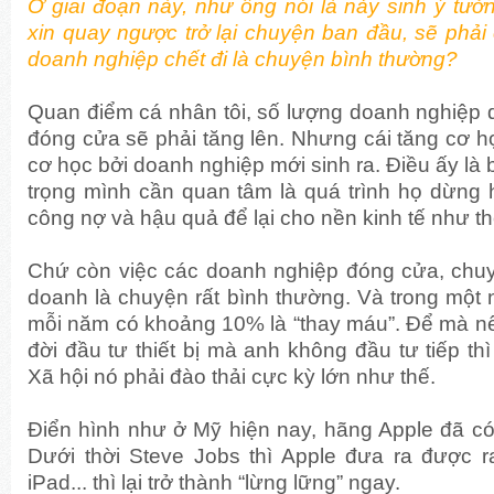
Ở giai đoạn này, như ông nói là nảy sinh ý tưởn
xin quay ngược trở lại chuyện ban đầu, sẽ phả
doanh nghiệp chết đi là chuyện bình thường?
Quan điểm cá nhân tôi, số lượng doanh nghiệp d
đóng cửa sẽ phải tăng lên. Nhưng cái tăng cơ 
cơ học bởi doanh nghiệp mới sinh ra. Điều ấy là
trọng mình cần quan tâm là quá trình họ dừng 
công nợ và hậu quả để lại cho nền kinh tế như t
Chứ còn việc các doanh nghiệp đóng cửa, chuy
doanh là chuyện rất bình thường. Và trong một n
mỗi năm có khoảng 10% là “thay máu”. Để mà nế
đời đầu tư thiết bị mà anh không đầu tư tiếp th
Xã hội nó phải đào thải cực kỳ lớn như thế.
Điển hình như ở Mỹ hiện nay, hãng Apple đã có 
Dưới thời Steve Jobs thì Apple đưa ra được r
iPad... thì lại trở thành “lừng lững” ngay.