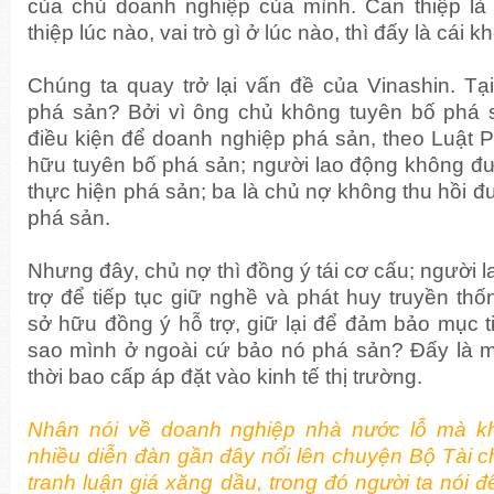
của chủ doanh nghiệp của mình. Can thiệp là 
thiệp lúc nào, vai trò gì ở lúc nào, thì đấy là cái k
Chúng ta quay trở lại vấn đề của Vinashin. Tạ
phá sản? Bởi vì ông chủ không tuyên bố phá 
điều kiện để doanh nghiệp phá sản, theo Luật 
hữu tuyên bố phá sản; người lao động không đư
thực hiện phá sản; ba là chủ nợ không thu hồi đ
phá sản.
Nhưng đây, chủ nợ thì đồng ý tái cơ cấu; người l
trợ để tiếp tục giữ nghề và phát huy truyền th
sở hữu đồng ý hỗ trợ, giữ lại để đảm bảo mục tiê
sao mình ở ngoài cứ bảo nó phá sản? Đấy là 
thời bao cấp áp đặt vào kinh tế thị trường.
Nhân nói về doanh nghiệp nhà nước lỗ mà khô
nhiều diễn đàn gần đây nổi lên chuyện Bộ Tài 
tranh luận giá xăng dầu, trong đó người ta nói đ