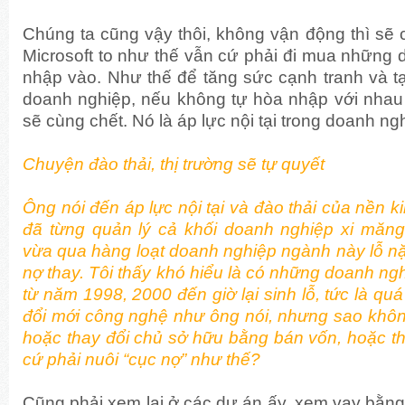
Chúng ta cũng vậy thôi, không vận động thì sẽ c
Microsoft to như thế vẫn cứ phải đi mua những
nhập vào. Như thế để tăng sức cạnh tranh và tạ
doanh nghiệp, nếu không tự hòa nhập với nhau t
sẽ cùng chết. Nó là áp lực nội tại trong doanh ng
Chuyện đào thải, thị trường sẽ tự quyết
Ông nói đến áp lực nội tại và đào thải của nền 
đã từng quản lý cả khối doanh nghiệp xi măng,
vừa qua hàng loạt doanh nghiệp ngành này lỗ nặ
nợ thay. Tôi thấy khó hiểu là có những doanh ng
từ năm 1998, 2000 đến giờ lại sinh lỗ, tức là qu
đổi mới công nghệ như ông nói, nhưng sao khôn
hoặc thay đổi chủ sở hữu bằng bán vốn, hoặc t
cứ phải nuôi “cục nợ” như thế?
Cũng phải xem lại ở các dự án ấy, xem vay bằng