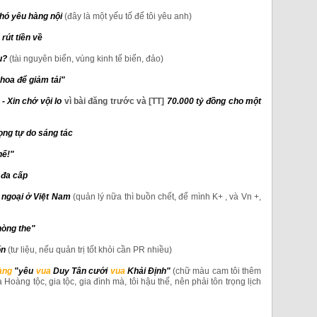
hó yêu hàng nội
(đây là một yếu tố để tôi yêu anh)
rút tiền về
u?
(tài nguyên biển, vùng kinh tế biển, đảo)
khoa để giảm tải"
- Xin chớ vội lo
vì bài đăng trước và
[TT]
70.000 tỷ đồng cho một
ọng tự do sáng tác
hế!"
 đa cấp
 ngoại ở Việt Nam
(quản lý nữa thì buồn chết, để mình K+ , và Vn +,
hòng the"
ốn
(tư liệu, nếu quản trị tốt khỏi cần PR nhiều)
àng
"yêu
vua
Duy Tân cưới
vua
Khải Định"
(chữ màu cam tôi thêm
 Hoàng tộc, gia tộc, gia đình mà, tôi hậu thế, nên phải tôn trọng lịch