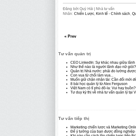
Đăng bởi
Quý Hải | Nhà tư vấn
Nhãn:
Chiến Lược
,
Kinh tế - Chính sách
,
Qu
« Prev
Tư vấn quản trị
CEO LinkedIn: Sự khác nhau giữa lãnh 
Như thế nào là người lãnh đạo nữ giỏi?
Quản trị Nhà nước: phải đo lường được 
Con vua từ chối làm vua...
Muốn giữ chân nhân tài: Cần đổi mới để
8 bài học quản lý từ Alex Ferguson
Việt Nam có tỉ phú đô-la: Vui hay buồn?
Tư duy kỳ thị về nhà tư vấn quản lý tại 
Tư vấn tiếp thị
Marketing chiến lược và Marketing Onl
Để ý tưởng của bạn được đồng nghiệp
Khi nào cần cách tân chiến lược tiếp thị