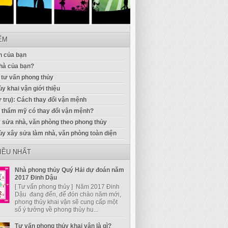
IỂM
 của bạn
hà của bạn?
 tư vấn phong thủy
y khai vận giới thiệu
ứ trụ): Cách thay đổi vận mệnh
u thẩm mỹ có thay đổi vận mệnh?
 sửa nhà, văn phòng theo phong thủy
ủy xây sửa làm nhà, văn phòng toàn diện
IỀU NHẤT
Nhà phong thủy Quý Hải dự đoán năm
2017 Đinh Dậu
[ Tư vấn phong thủy ] Năm 2017 Đinh
Dậu đang đến, để đón chào năm mới,
phong thủy khai vận sẽ cung cấp một
số ý tưởng về phong thủy hu...
Tư vấn phong thủy khai vận là gì?