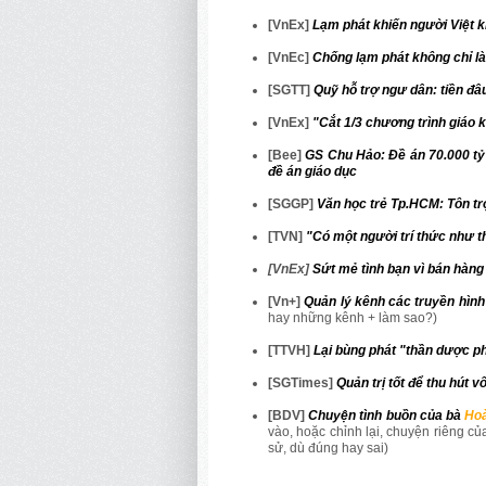
[VnEx]
Lạm phát khiến người Việt k
[VnEc]
Chống lạm phát không chỉ là 
[SGTT]
Quỹ hỗ trợ ngư dân: tiền đâ
[VnEx]
"Cắt 1/3 chương trình giáo 
[Bee]
GS Chu Hảo: Đề án 70.000 tỷ 
đề án giáo dục
[SGGP]
Văn học trẻ Tp.HCM: Tôn tr
[TVN]
"Có một người trí thức như t
[VnEx]
Sứt mẻ tình bạn vì bán hàng
[Vn+]
Quản lý kênh các truyền hình
hay những kênh + làm sao?)
[TTVH]
Lại bùng phát "thần dược p
[SGTimes]
Quản trị tốt để thu hút v
[BDV]
Chuyện tình buồn của bà
Ho
vào, hoặc chỉnh lại, chuyện riêng của
sử, dù đúng hay sai)