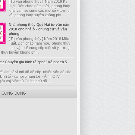
[ Tư vấn phong thủy ] Năm 2019 Kỷ
Hợi. Đón chào năm mới, phong thủy
khai vận sẽ cung cấp một số ý tưởng
về phong thủy huyền không phi ...
Nhà phong thủy Quý Hải tư vấn năm
2018 cho nhà ở - chung cư và văn
phòng
[ Tư vấn phong thủy ] Năm 2018 Mậu
Tuất. Đón chào năm mới, phong thủy
khai vận sẽ cung cấp một số ý tưởng
thủy huyền không phi...
m: Chuyên gia kinh tế “phê” kế hoạch 5
về kinh tế vĩ mô đã đề cập nhiều vấn đề của
kinh tế - xã hội 5 năm tới - Ảnh: CTV
g3k.vn] Mặc dù Chính phủ đã ...
I CỘNG ĐỒNG