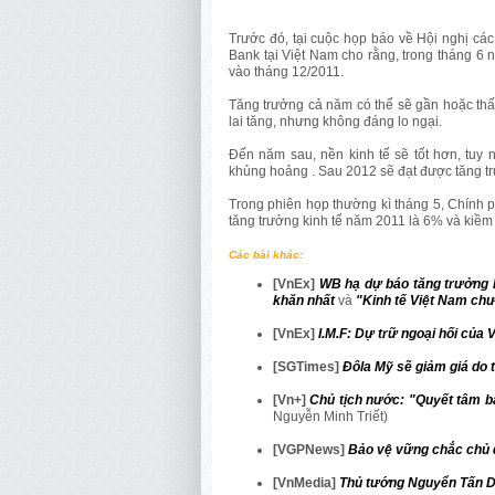
Trước đó, tại cuộc họp báo về Hội nghị các
Bank tại Việt Nam cho rằng, trong tháng 6
vào tháng 12/2011.
Tăng trưởng cả năm có thể sẽ gần hoặc thấ
lai tăng, nhưng không đáng lo ngại.
Đến năm sau, nền kinh tế sẽ tốt hơn, tuy 
khủng hoảng . Sau 2012 sẽ đạt được tăng t
Trong phiên họp thường kì tháng 5, Chính ph
tăng trưởng kinh tế năm 2011 là 6% và kiề
Các bài khác:
[VnEx]
WB hạ dự báo tăng trưởng ki
khăn nhất
và
"Kinh tế Việt Nam chư
[VnEx]
I.M.F: Dự trữ ngoại hối của 
[SGTimes]
Đôla Mỹ sẽ giảm giá do 
[Vn+]
Chủ tịch nước: "Quyết tâm b
Nguyễn Minh Triết)
[VGPNews]
Bảo vệ vững chắc chủ q
[VnMedia]
Thủ tướng Nguyển Tấn D