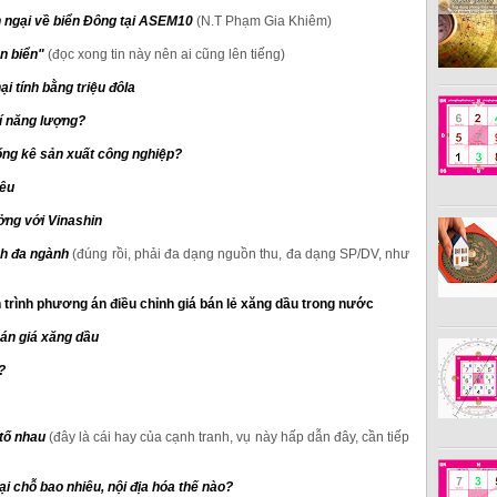
 ngại về biển Đông tại ASEM10
(N.T Phạm Gia Khiêm)
n biển"
(đọc xong tin này nên ai cũng lên tiếng)
ại tính bằng triệu đôla
í năng lượng?
ống kê sản xuất công nghiệp?
iêu
ởng với Vinashin
nh đa ngành
(đúng rồi, phải đa dạng nguồn thu, đa dạng SP/DV, như
h trình phương án điều chỉnh giá bán lẻ xăng dầu trong nước
 án giá xăng dầu
?
tố nhau
(đây là cái hay của cạnh tranh, vụ này hấp dẫn đây, cần tiếp
ại chỗ bao nhiêu, nội địa hóa thế nào?