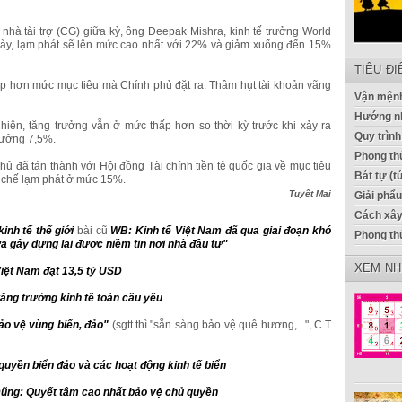
 nhà tài trợ (CG) giữa kỳ, ông Deepak Mishra, kinh tế trưởng World
 này, lạm phát sẽ lên mức cao nhất với 22% và giảm xuống đến 15%
TIÊU Đ
p hơn mức mục tiêu mà Chính phủ đặt ra. Thâm hụt tài khoản vãng
Vận mệnh
Hướng n
nhiên, tăng trưởng vẫn ở mức thấp hơn so thời kỳ trước khi xảy ra
Quy trình
rưởng 7,5%.
Phong thủ
ủ đã tán thành với Hội đồng Tài chính tiền tệ quốc gia về mục tiêu
Bát tự (t
m chế lạm phát ở mức 15%.
Tuyết Mai
Giải phẩ
Cách xây
nh tế thế giới
bài cũ
WB: Kinh tế Việt Nam đã qua giai đoạn khó
Phong th
a gây dựng lại được niềm tin nơi nhà đầu tư"
XEM NH
Việt Nam đạt 13,5 tỷ USD
tăng trưởng kinh tế toàn cầu yếu
ảo vệ vùng biển, đảo"
(sgtt thì "sẵn sàng bảo vệ quê hương,...", C.T
uyền biển đảo và các hoạt động kinh tế biển
ũng: Quyết tâm cao nhất bảo vệ chủ quyền