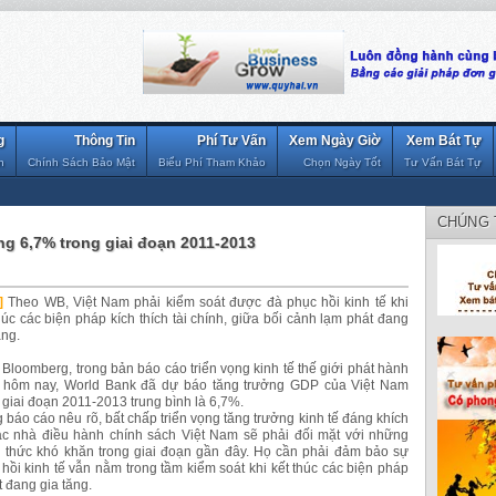
g
Thông Tin
Phí Tư Vấn
Xem Ngày Giờ
Xem Bát Tự
n
Chính Sách Bảo Mật
Biểu Phí Tham Khảo
Chọn Ngày Tốt
Tư Vấn Bát Tự
CHÚNG 
ng 6,7% trong giai đoạn 2011-2013
]
Theo WB, Việt Nam phải kiểm soát được đà phục hồi kinh tế khi
húc các biện pháp kích thích tài chính, giữa bối cảnh lạm phát đang
ăng.
Bloomberg, trong bản báo cáo triển vọng kinh tế thế giới phát hành
 hôm nay, World Bank đã dự báo tăng trưởng GDP của Việt Nam
 giai đoạn 2011-2013 trung bình là 6,7%.
 báo cáo nêu rõ, bất chấp triển vọng tăng trưởng kinh tế đáng khích
các nhà điều hành chính sách Việt Nam sẽ phải đối mặt với những
h thức khó khăn trong giai đoạn gần đây. Họ cần phải đảm bảo sự
hồi kinh tế vẫn nằm trong tầm kiểm soát khi kết thúc các biện pháp
t đang gia tăng.