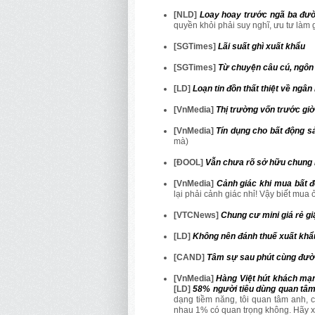
[NLD]
Loay hoay trước ngã ba đư
quyền khỏi phải suy nghĩ, ưu tư làm g
[SGTimes]
Lãi suất ghì xuất khẩu
[SGTimes]
Từ chuyện câu cú, ngôn t
[LD]
Loạn tin đồn thất thiệt về ngân
[VnMedia]
Thị trường vốn trước gi
[VnMedia]
Tín dụng cho bất động s
mà)
[ĐOOL]
Vẫn chưa rõ sở hữu chung 
[VnMedia]
Cảnh giác khi mua bất 
lại phải cảnh giác nhỉ! Vậy biết mua 
[VTCNews]
Chung cư mini giá rẻ gi
[LD]
Không nên đánh thuế xuất khẩ
[CAND]
Tâm sự sau phút cùng đườn
[VnMedia]
Hàng Việt hút khách mạ
[LD]
58% người tiêu dùng quan tâm
dạng tiềm năng, tôi quan tâm anh, c
nhau 1% có quan trọng không. Hãy xe