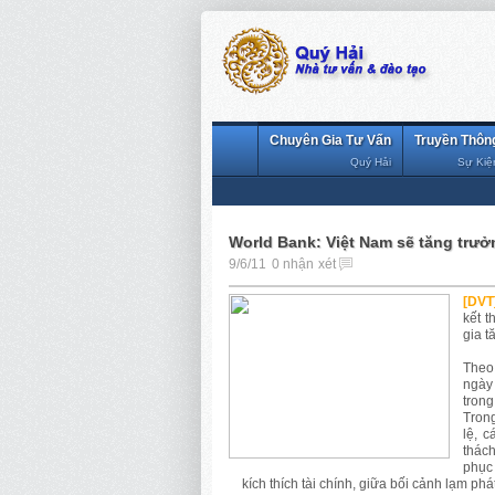
Chuyên Gia Tư Vấn
Truyền Thôn
Quý Hải
Sự Kiệ
World Bank: Việt Nam sẽ tăng trưở
9/6/11
0 nhận xét
[DVT
kết t
gia t
Theo 
ngày
trong
Trong
lệ, 
thác
phục 
kích thích tài chính, giữa bối cảnh lạm phá