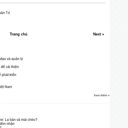
ản Trị
Trang chủ
Next »
đạo và quản lý
để cải thiện
 phát triển
Việt Nam
Xem thêm »
ine: La bàn và mái chèo?
 đón nhận
?