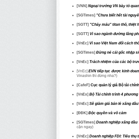
[VNN]
Ngoại trưởng VN bày tỏ quan
[SGTimes]
"Chưa biết hết tài nguyê
[SGTT]
"Chảy máu" titan thô, thiệt h
[SGTT]
Vì sao ngành đường lãng ph
[VnEc]
Vì sao Việt Nam đổi cách th
[SGTimes]
Đừng né cái gốc nhập s
[VnEc]
Trách nhiệm của các bộ trư
[VnEc]
EVN tiếp tục được kinh doa
Vinashin thì đừng nha?)
[CafeF]
Cục quản lý giá Bộ tài chín
[VnEx]
Bộ Tài chính trình 4 phương
[VnEc]
Sẽ giàm giá bán lẻ xăng dầu
[ĐĐK]
Độc quyền và vô cảm
[SGTimes]
Doanh nghiệp xăng dầu 
cận ngay)
[VnEc]
Doanh nghiệp FDI: Tiêu thụ t