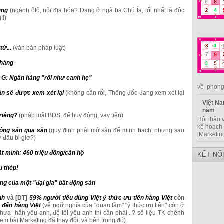
ờng
(ngành ôtô, nội địa hóa? Đang ở ngã ba Chú Ía, tốt nhất là độc
ì!)
ừ...
(văn bản pháp luật)
 hàng
ờ G: Ngân hàng "rối như canh hẹ"
về phong 
ản sẽ được xem xét lại
(không cần rối, Thống đốc đang xem xét lại
Việt Na
năm
riêng?
(pháp luật BĐS, để huy động, vay tiền)
Hội thảo 
kế hoạch 
động sản qua sàn
(quy định phải mở sàn để minh bạch, nhưng sao
[Marketin
ở đâu bi giờ?)
ật mình: 460 triệu đồng/căn hộ
KẾT NỐ
u thép!
g của một "đại gia" bất động sản
nh
và
[DT]
59% người tiêu dùng Việt ý thức ưu tiên hàng Việt
còn
 đến hàng Việt
(về ngữ nghĩa của "quan tâm" "ý thức ưu tiên" còn ở
hưa hẳn yêu anh, để tôi yêu anh thì cần phải...? số liệu TK chênh
m bài Marketing đã thay đổi, và bên trong đó)