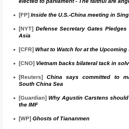
elected to parliament - The faithul are ang
[FP]
Inside the U.S.-China meeting in Sin
[NYT]
Defense Secretary Gates Pledges
Asia
[CFR]
What to Watch for at the Upcoming
[CNO]
Vietnam backs bilateral tack in sol
[Reuters]
China says committed to ma
South China Sea
[Guardian]
Why Agustin Carstens should 
the IMF
[WP]
Ghosts of Tiananmen