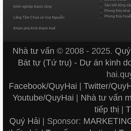
Sàn bất động sả
Khởi nghiệp thành công
Phong thủy khai
Phong thủy huy
Lăng Tẩm Chúa và Vua Nguyễn
Khám phá Kinh thành Huế
Nhà tư vấn
© 2008 - 2025.
Quý 
Bát tự (Tứ trụ) - Dự án kinh 
hai.q
Facebook/QuyHai
|
Twitter/Quy
Youtube/QuyHai
|
Nhà tư vấn m
tiếp thị
|
T
Quý Hải
| Sponsor:
MARKETING