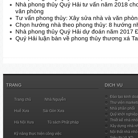
Nhà phong thủy Quý Hải tư vấn năm 2018 cho
văn phòng
Tư vấn phong thủy: Xây sửa nhà và văn phò
Chọn hướng nhà theo phong thủy: 8 hướng n
Nhà phong thủy Quý Hải dự đoán năm 2017 
Quý Hải luận bàn về phong thủy thương xá T
TRANG
DỊCH VỤ
Đào tạo kinh do
Trang chủ
Nhà Nguyễn
Thư viện market
Nhà phân phối
Huế Xưa
Sài Gòn Xưa
Quỹ khởi nghiệp
Thiết kế nhà nhỏ
Hà Nội Xưa
Tủ sách Phật pháp
Xây dựng nhà n
Nội thất nhà nhỏ
Kỹ năng thực hiện công việc
Siêu thị VLXD