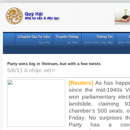
Chuyên Gia Tư Vấn
Truyền Thông
Thông Tin
Quý Hải
Sự Kiện
Chính Sách Bảo Mật
Biểu Ph
Party wins big in Vietnam, but with a few twists
5/6/11
0 nhận xét
[Reuters]
As has happe
since the mid-1940s V
won parliamentary elec
landslide, claiming 
chamber’s 500 seats, o
Friday. No surprises 
Party has a constit