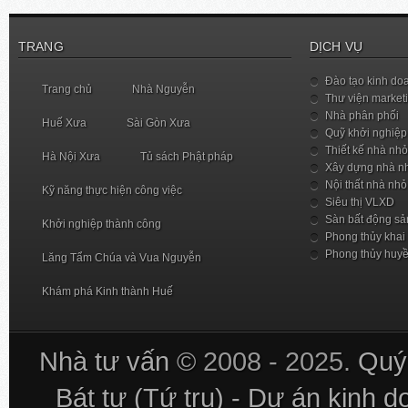
TRANG
DỊCH VỤ
Đào tạo kinh do
Trang chủ
Nhà Nguyễn
Thư viện market
Nhà phân phối
Huế Xưa
Sài Gòn Xưa
Quỹ khởi nghiệp
Thiết kế nhà nhỏ
Hà Nội Xưa
Tủ sách Phật pháp
Xây dựng nhà n
Nội thất nhà nhỏ
Kỹ năng thực hiện công việc
Siêu thị VLXD
Sàn bất động sả
Khởi nghiệp thành công
Phong thủy khai
Phong thủy huy
Lăng Tẩm Chúa và Vua Nguyễn
Khám phá Kinh thành Huế
Nhà tư vấn
© 2008 - 2025.
Quý 
Bát tự (Tứ trụ) - Dự án kinh 