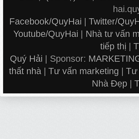
hai.q
Facebook/QuyHai
|
Twitter/Quy
Youtube/QuyHai
|
Nhà tư vấn m
tiếp thị
|
T
Quý Hải
| Sponsor:
MARKETING
thất nhà
|
Tư vấn marketing
|
Tư
Nhà Đẹp
|
T