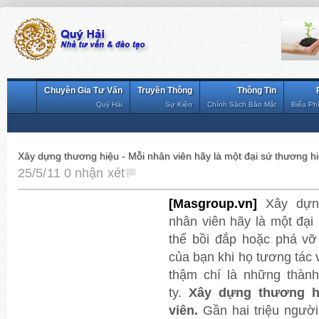
Chuyên Gia Tư Vấn
Truyền Thông
Thông Tin
Quý Hải
Sự Kiện
Chính Sách Bảo Mật
Biểu Ph
Xây dựng thương hiệu - Mỗi nhân viên hãy là một đại sứ thương h
25/5/11
0 nhận xét
[Masgroup.vn]
Xây dựn
nhân viên hãy là một đại
thể bồi đắp hoặc phá vỡ
của bạn khi họ tương tác 
thậm chí là những thành
ty.
Xây dựng thương h
viên.
Gần hai triệu người