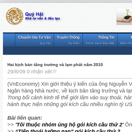
Chuyên Gia Tư Vấn
Truyền Thông
Thông Tin
Quý Hải
Sự Kiện
Chính Sách Bảo Mật
Biểu Ph
Hai kịch bản tăng trưởng và lạm phát năm 2010
29/8/09
0 nhận xét
(VnEconomy) Xin giới thiệu ý kiến của ông Nguyễn 
Ngân hàng Nhà nước, về kịch bản tăng trưởng và l
Trong bối cảnh kinh tế thế giới lâm vào suy thoái, hàn
hành thực hiện những gói kích cầu nhiều nghìn tỷ U
Bài liên quan:
>>
'Tôi thuộc nhóm ủng hộ gói kích cầu thứ 2'
Ông
>>
“Tiến thoái lưỡng nan” gói kích cầu thứ 2