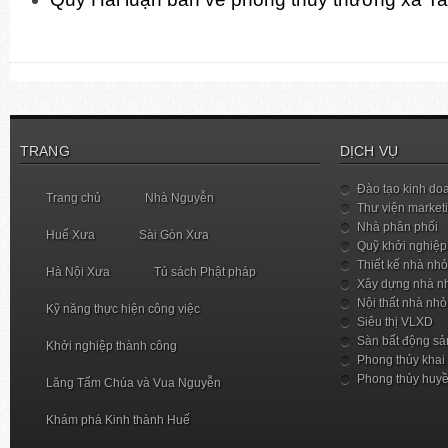
TRANG
DỊCH VỤ
Đào tạo kinh do
Trang chủ
Nhà Nguyễn
Thư viện market
Nhà phân phối
Huế Xưa
Sài Gòn Xưa
Quỹ khởi nghiệp
Thiết kế nhà nhỏ
Hà Nội Xưa
Tủ sách Phật pháp
Xây dựng nhà n
Nội thất nhà nhỏ
Kỹ năng thực hiện công việc
Siêu thị VLXD
Sàn bất động sả
Khởi nghiệp thành công
Phong thủy khai
Phong thủy huy
Lăng Tẩm Chúa và Vua Nguyễn
Khám phá Kinh thành Huế