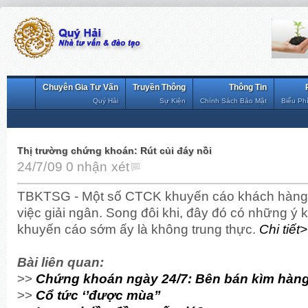
Chuyên Gia Tư Vấn
Truyền Thông
Thông Tin
Quý Hải
Sự Kiện
Chính Sách Bảo Mật
Biểu Ph
Thị trường chứng khoán: Rút củi đáy nồi
24/7/09
0 nhận xét
TBKTSG - Một số CTCK khuyến cáo khách hàng t
việc giải ngân. Song đôi khi, đây đó có những ý 
khuyến cáo sớm ấy là không trung thực.
Chi tiết
Bài liên quan:
>>
Chứng khoán ngày 24/7: Bên bán kìm hàn
>>
Cổ tức ‘’được mùa’’