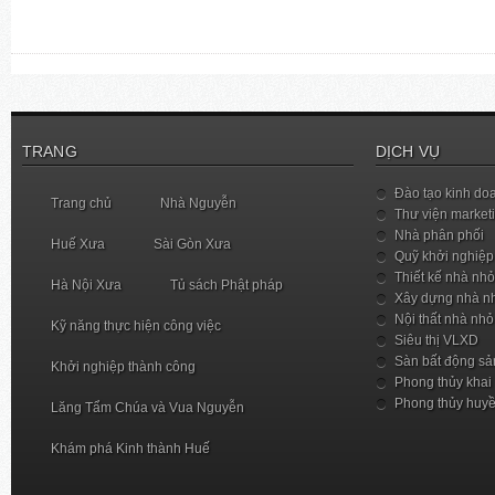
TRANG
DỊCH VỤ
Đào tạo kinh do
Trang chủ
Nhà Nguyễn
Thư viện market
Nhà phân phối
Huế Xưa
Sài Gòn Xưa
Quỹ khởi nghiệp
Thiết kế nhà nhỏ
Hà Nội Xưa
Tủ sách Phật pháp
Xây dựng nhà n
Nội thất nhà nhỏ
Kỹ năng thực hiện công việc
Siêu thị VLXD
Sàn bất động sả
Khởi nghiệp thành công
Phong thủy khai
Phong thủy huy
Lăng Tẩm Chúa và Vua Nguyễn
Khám phá Kinh thành Huế