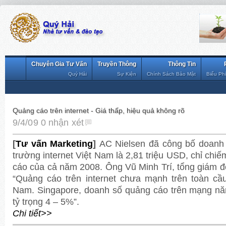
Chuyên Gia Tư Vấn
Truyền Thông
Thông Tin
Quý Hải
Sự Kiện
Chính Sách Bảo Mật
Biểu Ph
Quảng cáo trên internet - Giá thấp, hiệu quả không rõ
9/4/09
0 nhận xét
[
Tư vấn Marketing
]
AC Nielsen đã công bố doanh 
trường internet Việt Nam là 2,81 triệu USD, chỉ ch
cáo của cả năm 2008. Ông Vũ Minh Trí, tổng giám đ
“Quảng cáo trên internet chưa mạnh trên toàn cầ
Nam. Singapore, doanh số quảng cáo trên mạng nă
tỷ trọng 4 – 5%”.
Chi tiết>>