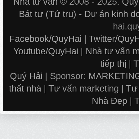
Nhà tư vấn
© 2008 - 2025.
Quý 
Bát tự (Tứ trụ) - Dự án kinh 
hai.q
Facebook/QuyHai
|
Twitter/Quy
Youtube/QuyHai
|
Nhà tư vấn m
tiếp thị
|
T
Quý Hải
| Sponsor:
MARKETING
thất nhà
|
Tư vấn marketing
|
Tư
Nhà Đẹp
|
T