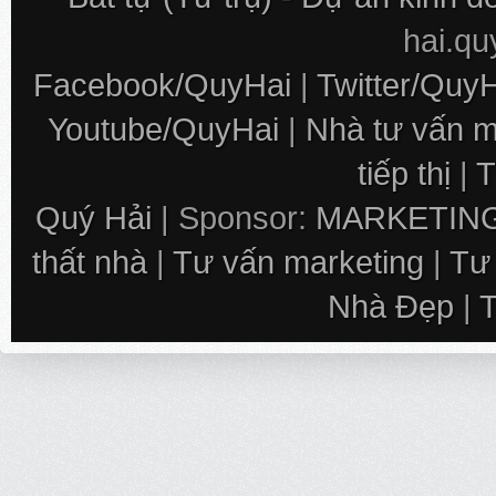
hai.q
Facebook/QuyHai
|
Twitter/Quy
Youtube/QuyHai
|
Nhà tư vấn m
tiếp thị
|
T
Quý Hải
| Sponsor:
MARKETING
thất nhà
|
Tư vấn marketing
|
Tư
Nhà Đẹp
|
T