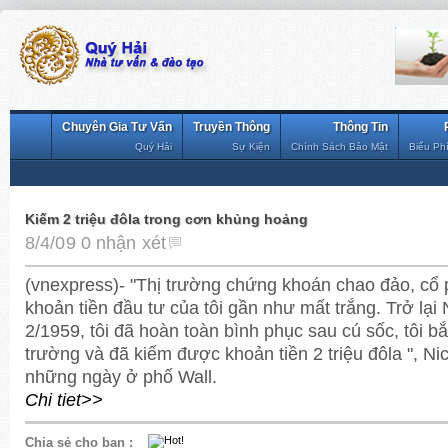
Chuyên Gia Tư Vấn
Truyền Thông
Thông Tin
Quý Hải
Sự Kiện
Chính Sách Bảo Mật
Biểu Ph
Kiếm 2 triệu đôla trong cơn khủng hoảng
8/4/09
0 nhận xét
(vnexpress)- "Thị trường chứng khoán chao đảo, cổ 
khoản tiền đầu tư của tôi gần như mất trắng. Trở lại
2/1959, tôi đã hoàn toàn bình phục sau cú sốc, tôi bắt
trường và đã kiếm được khoản tiền 2 triệu đôla ", Ni
những ngày ở phố Wall.
Chi tiet>>
Chia sẻ cho bạn
: